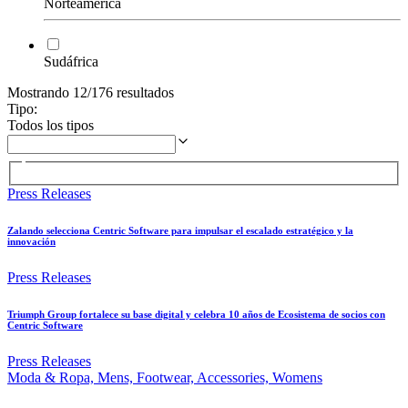
Norteamérica
Sudáfrica
Mostrando 12/176 resultados
Tipo
:
Todos los tipos
Press Releases
Zalando selecciona Centric Software para impulsar el escalado estratégico y la
innovación
Press Releases
Triumph Group fortalece su base digital y celebra 10 años de Ecosistema de socios con
Centric Software
Press Releases
Moda & Ropa, Mens, Footwear, Accessories, Womens