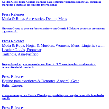
Golden Goose lanza Centric Planning para optimizar planificación Retail, aumentar
márgenes e impulsar crecimiento internacional
Press Releases
Moda & Ropa, Accessories, Denim, Mens
Gürmen Group se pone en funcionamiento con Centric PLM para potenciar crecimiento
a gran escala
Press Releases
Moda & Ropa, Hogar & Muebles, Womens, Mens, Lingerie/Swim,
Leather Goods, Footwear
Tailandia, Asia-Pacífico
Grupo Jaspal se pone en marcha con Centric PLM para impulsar rendimiento y
competitividad de producto
Press Releases
Equipo para exteriores & Deportes, Apparel, Gear
Italia, Europa
arena se sumerge con Centric Planning en previsión y estrategias de surtido impulsadas
por IA
Press Releases