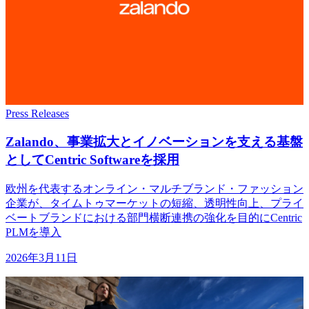
Press Releases
Zalando、
事業拡大と
イノベーションを
支える
基盤
と
して
Centric Softwareを
採用
欧州を代表するオンライン・マルチブランド・ファッション
企業が、タイムトゥマーケットの短縮、透明性向上、プライ
ベートブランドにおける部門横断連携の強化を目的にCentric
PLMを導入
2026年3月11日