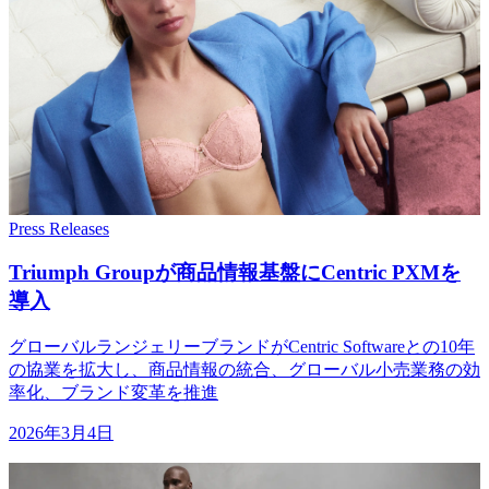
Press Releases
Triumph Groupが
商品情報基盤に
Centric PXMを
導入
グローバルランジェリーブランドがCentric Softwareとの10年
の協業を拡大し、商品情報の統合、グローバル小売業務の効
率化、ブランド変革を推進
2026年3月4日