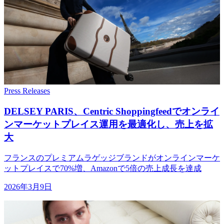
Press Releases
DELSEY PARIS、
Centric Shoppingfeedで
オンライ
ンマーケットプレイス運用を
最適化し、
売上を
拡
大
フランスのプレミアムラゲッジブランドがオンラインマーケ
ットプレイスで70%増、Amazonで5倍の売上成長を達成
2026年3月9日