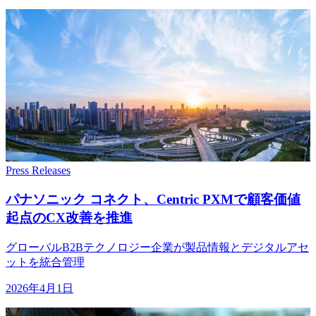
Press Releases
パナソニック コネクト、
Centric PXMで
顧客価値
起点の
CX改善を
推進
グローバルB2Bテクノロジー企業が製品情報とデジタルアセ
ットを統合管理
2026年4月1日