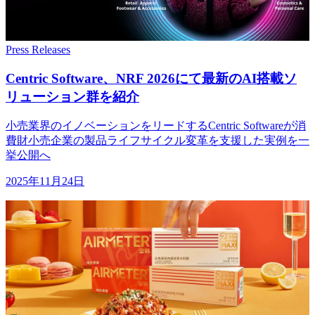
Press Releases
Centric Software、
NRF 2026にて
最新の
AI搭載ソ
リューション群を
紹介
小売業界のイノベーションをリードするCentric Softwareが消
費財小売企業の製品ライフサイクル変革を支援した実例を一
挙公開へ
2025年11月24日