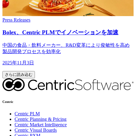
Press Releases
Bolex、
Centric PLMで
イノベーションを
加速
中国の食品・飲料メーカー、R&D変革により俊敏性を高め
製品開発プロセスを効率化
2025年11月3日
さらに読み込む
Centric
Centric PLM
Centric Planning & Pricing
Centric Market Intelligence
Centric Visual Boards
Centric PXM