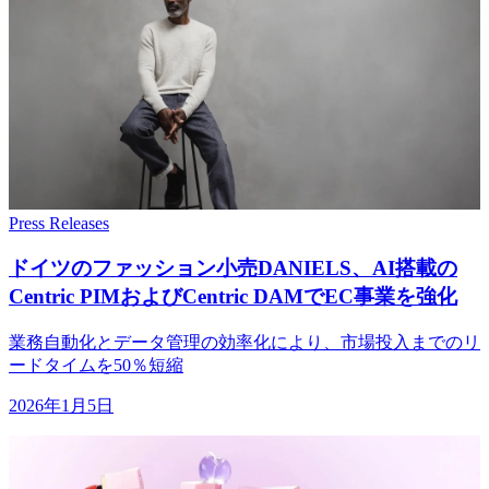
Press Releases
ドイツの
ファッション小売DANIELS、
AI搭載の
Centric PIMおよび
Centric DAMで
EC事業を
強化
業務自動化とデータ管理の効率化により、市場投入までのリ
ードタイムを50％短縮
2026年1月5日