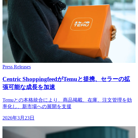
Press Releases
Centric Shoppingfeedが
Temuと
提携、
セラーの
拡
張可能な
成長を
加速
Temuとの本格統合により、商品掲載、在庫、注文管理を効
率化し、新市場への展開を支援
2026年3月23日