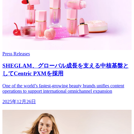
Press Releases
SHEGLAM、
グローバル成長を
支える
中核基盤と
して
Centric PXMを
採用
One of the world’s fastest-growing beauty brands unifies content
operations to support international omnichannel expansion
2025年12月26日