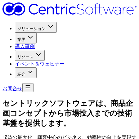
ソリューション
業界
導入事例
リソース
イベント＆ウェビナー
紹介
お問合せ
セントリックソフトウェアは、
商品企
画コンセプトから
市場投入までの
技術
基盤を
提供します。
収益の最大化、顧客中心のビジネス、効率性の向上を実現す