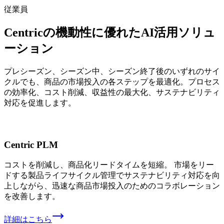
従業員
Centricの
機動性に
優れた
AI活用ソリュ
ーション
プレシーズン、
シーズン中、
シーズン終了後の
いずれの
サイ
クルでも、
商品の
市場投入の
各ステップを
最適化。
プロセス
の
効率化、
コスト削減、
収益性の
最大化、
サステナビリティ
対応を
促進します。
Centric PLM
コストを削減し、商品化リードタイムを短縮。 市場をリー
ドする製品ライフサイクル管理でサステナビリティ対応を向
上しながら、迅速な商品市場投入のためのコラボレーション
を改善します。
詳細はこちら