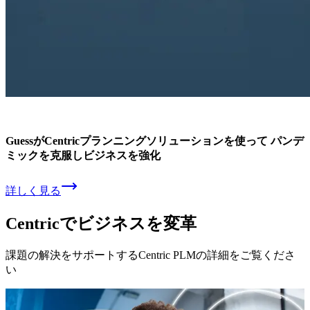
Guessが
Centricプランニングソリューションを
使って
パンデ
ミックを
克服しビジネスを
強化
詳しく見る
Centricで
ビジネスを
変革
課題の
解決を
サポートする
Centric PLMの
詳細を
ご覧くださ
い