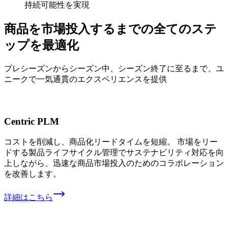
持続可能性を実現
商品を
市場投入するまでの
全ての
ステ
ップを
最適化
プレシーズンから
シーズン中、
シーズン終了に
至るまで、
ユ
ニークで
一気通貫の
エクスペリエンスを
提供
Centric PLM
コストを削減し、商品化リードタイムを短縮。 市場をリー
ドする製品ライフサイクル管理でサステナビリティ対応を向
上しながら、迅速な商品市場投入のためのコラボレーション
を改善します。
詳細はこちら