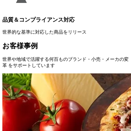
品質＆コンプライアンス対応
世界的な基準に対応した商品をリリース
お客様事例
世界や
地域で
活躍する
何百もの
ブランド・小売・
メーカの
変
革 を
サポートしています