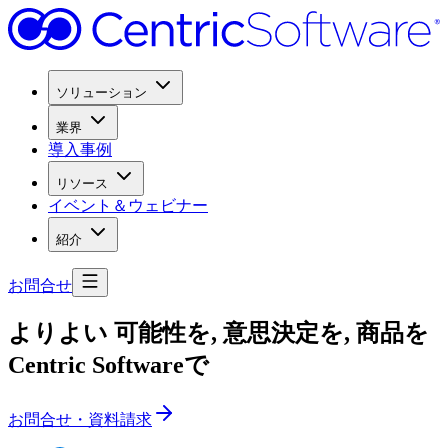
ソリューション
業界
導入事例
リソース
イベント＆ウェビナー
紹介
お問合せ
より
よい
可能性を
, 意思決定を
, 商品を
Centric Softwareで
お問合せ・資料請求