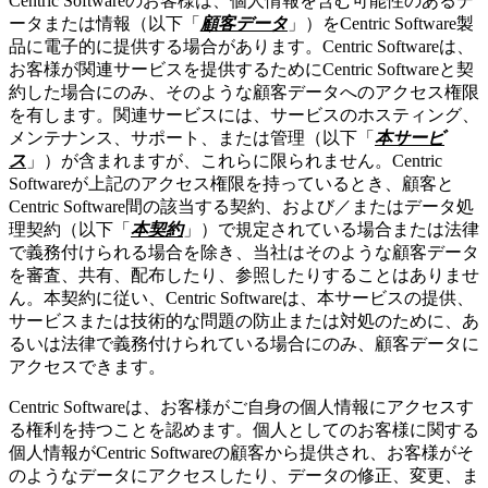
Centric Softwareのお客様は、個人情報を含む可能性のあるデ
ータまたは情報（以下「
顧客データ
」）をCentric Software製
品に電子的に提供する場合があります。Centric Softwareは、
お客様が関連サービスを提供するためにCentric Softwareと契
約した場合にのみ、そのような顧客データへのアクセス権限
を有します。関連サービスには、サービスのホスティング、
メンテナンス、サポート、または管理（以下「
本サービ
ス
」）が含まれますが、これらに限られません。Centric
Softwareが上記のアクセス権限を持っているとき、顧客と
Centric Software間の該当する契約、および／またはデータ処
理契約（以下「
本契約
」）で規定されている場合または法律
で義務付けられる場合を除き、当社はそのような顧客データ
を審査、共有、配布したり、参照したりすることはありませ
ん。本契約に従い、Centric Softwareは、本サービスの提供、
サービスまたは技術的な問題の防止または対処のために、あ
るいは法律で義務付けられている場合にのみ、顧客データに
アクセスできます。
Centric Softwareは、お客様がご自身の個人情報にアクセスす
る権利を持つことを認めます。個人としてのお客様に関する
個人情報がCentric Softwareの顧客から提供され、お客様がそ
のようなデータにアクセスしたり、データの修正、変更、ま