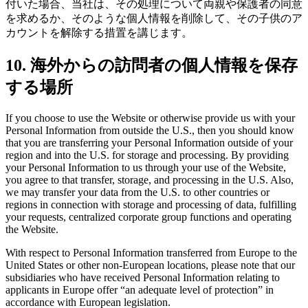
付いた場合、当社は、その処理について両親や保護者の同意
を求めるか、そのような個人情報を削除して、その子供のア
カウントを解除する措置を講じます。
10. 海外からの訪問者の個人情報を保存
する場所
If you choose to use the Website or otherwise provide us with your
Personal Information from outside the U.S., then you should know
that you are transferring your Personal Information outside of your
region and into the U.S. for storage and processing. By providing
your Personal Information to us through your use of the Website,
you agree to that transfer, storage, and processing in the U.S. Also,
we may transfer your data from the U.S. to other countries or
regions in connection with storage and processing of data, fulfilling
your requests, centralized corporate group functions and operating
the Website.
With respect to Personal Information transferred from Europe to the
United States or other non-European locations, please note that our
subsidiaries who have received Personal Information relating to
applicants in Europe offer “an adequate level of protection” in
accordance with European legislation.