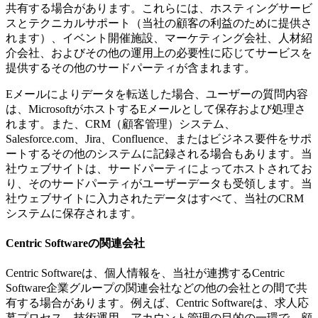
共有する場合があります。これらには、ホスティングサービ
スとテクニカルサポート（当社の顧客の利益のために提供さ
れます）、イベント開催施設、マーケティング会社、人材紹
介会社、およびその他の運用上の必要性に応じてサービスを
提供するその他のサードパーティが含まれます。
Eメールによりデータを転送した場合、ユーザーの質問内容
は、MicrosoftがホストするEメールとして保存および処理さ
れます。また、CRM（顧客管理）システム、
Salesforce.com、Jira、Confluence、またはビジネス要件をサポ
ートするその他のシステムに記録される場合もあります。当
社ウェブサイトは、サードパーティによってホストされてお
り、そのサードパーティがユーザーデータも受領します。当
社ウェブサイトに入力されたデータはすべて、当社のCRM
システムに保存されます。
Centric Softwareの関連会社
Centric Softwareは、個人情報を、当社が連携するCentric
Software企業グループの関連会社などの他の会社との間で共
有する場合があります。例えば、Centric Softwareは、求人応
募プロセス、技術運用、アカウント管理の目的の一環で、顧