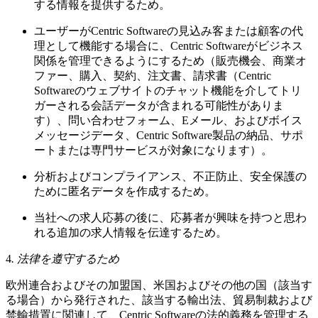
する情報を提供するため。
ユーザーがCentric Softwareの見込み客または顧客の代
理として機能する場合に、Centric Softwareがビジネス
関係を管理できるようにするため（販売機会、商業オ
ファー、購入、契約、注文書、請求書（Centric
Softwareのウェブサイトのチャット機能を介してトリ
ガーされる会話データが含まれる可能性がありま
す）、問い合わせフォーム、Eメール、およびボイス
メッセージデータ、Centric Software製品の納品、サポ
ートまたは専門サービスが対象になります）。
分析およびコンプライアンス、不正防止、安全保護の
ために匿名データを作成するため。
当社への求人応募の後に、応募者が興味を持つと思わ
れる追加の求人情報を伝達するため。
4
. 法律を遵守するため
欧州連合およびその加盟国、米国およびその他の国（該当す
る場合）から発行された、該当する輸出法、貿易制裁および
禁輸措置に関連して、Centric Softwareの法的義務を管理する