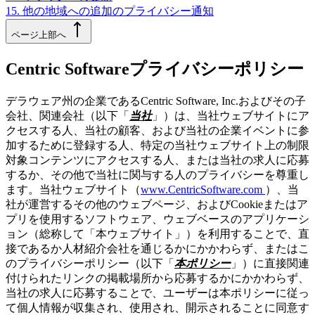
15. 他の地域への追加のプライバシー通知
ページ上部へ
Centric Softwareプライバシーポリシー
デラウェア州の企業であるCentric Software, Inc.およびその子
会社、関連会社（以下「
当社
」）は、当社ウェブサイトにア
クセスする人、当社の顧客、および当社の企業イベントに参
加するために登録する人、特定の当社ウェブサイト上の制限
対象コンテンツにアクセスする人、または当社の求人に応募
するか、その他で当社に関与する人のプライバシーを尊重し
ます。当社ウェブサイト（
www.CentricSoftware.com
）、当
社が運営するその他のウェブページ、およびCookieまたはア
プリを使用するソフトウェア、ウェブベースのアプリケーシ
ョン（総称して「本ウェブサイト」）を利用することで、直
接であるか人材紹介会社を通じるかにかかわらず、またはこ
のプライバシーポリシー（以下「
本ポリシー
」）に直接関連
付けられたリンクの掲載場所から応募するかにかかわらず、
当社の求人に応募することで、ユーザーは本ポリシーに従っ
て個人情報が収集され、使用され、開示されることに同意す