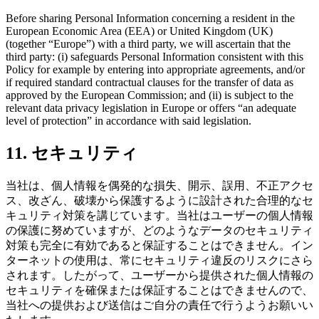
Before sharing Personal Information concerning a resident in the
European Economic Area (EEA) or United Kingdom (UK)
(together “Europe”) with a third party, we will ascertain that the
third party: (i) safeguards Personal Information consistent with this
Policy for example by entering into appropriate agreements, and/or
if required standard contractual clauses for the transfer of data as
approved by the European Commission; and (ii) is subject to the
relevant data privacy legislation in Europe or offers “an adequate
level of protection” in accordance with said legislation.
11. セキュリティ
当社は、個人情報を偶発的な損失、開示、誤用、不正アクセ
ス、改ざん、破壊から保護するように設計された合理的なセ
キュリティ対策を講じています。当社はユーザーの個人情報
の保護に努めていますが、どのようなデータのセキュリティ
対策も完全に有効であると保証することはできません。イン
ターネットの使用は、常にセキュリティ違反のリスクにさら
されます。したがって、ユーザーから提供された個人情報の
セキュリティを確保または保証することはできませんので、
当社への提供および送信はご自分の責任で行うようお願いい