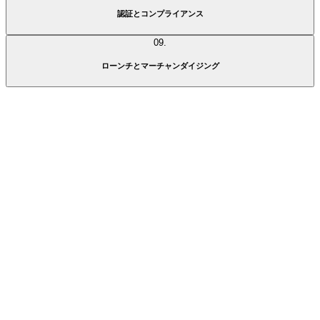
変更作業のワークフローを円滑化し、利益率を確保します。
認証と
コンプライアンス
テストプロセスを認証や加盟制度と統合します。
09
.
原材料の使用状況と調達先に関する、透明性の高い監査記録を
活用し、あらゆる市場と規制枠組みへの適合プロセスを簡素化
ローンチと
マーチャンダイジング
します。
整合性の取れた正確なオムニチャネル商品ラインナップで、市
場投入を完遂します。
マーケットプレイス、小売、DTC、デジタルチャネル向けのコ
ンテンツを迅速に作成・配信します。
正確な商品属性と製品情報を保証し、返品を減らして利益率を
保護します。