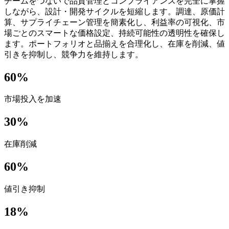
チームを
つないで
品質管理と
コンプライアンスを
完全に
掌握
しながら、
設計・開発サイクルを
短縮します。
調達、
原価計
算、
サプライチェーン管理を
簡素化し、
利益率の
可視化、
市
場ごとの
スマートな
価格設定、
持続
可能性の
透明性を
確保し
ます。
ポートフォリオと
品揃えを
合理化し、
在庫を
削減、
値
引きを
抑制し、
競争力を
維持します。
60%
市場投入を加速
30%
在庫削減
60%
値引き抑制
18%