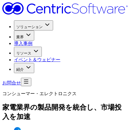
ソリューション
業界
導入事例
リソース
イベント＆ウェビナー
紹介
お問合せ
コンシューマー・エレクトロニクス
家電業界の
製品開発を
統合し、
市場投
入を
加速