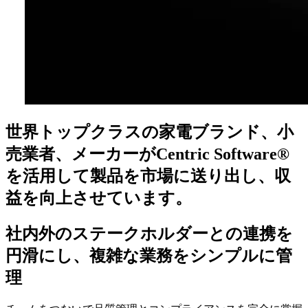
世界トップクラスの
家電ブランド、
小
売業者、
メーカーが
Centric Software®
を
活用して
製品を
市場に
送り出し、
収
益を
向上させています。
社内外の
ステークホルダーとの
連携を
円滑にし、
複雑な
業務を
シンプルに
管
理