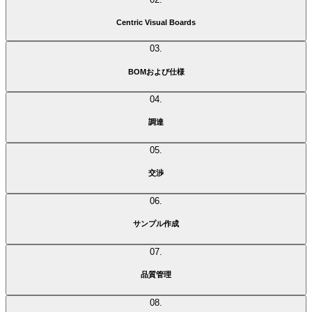
Centric Visual Boards
多様なポートフォリオやSKU構成を可視化し、調整して最適化
03
.
します。
さまざまな部品、材料、デザインを迅速にテストし、改良を繰
BOMおよび
仕様
り返します。
あらゆる製品と部品の調達、サプライチェーンを単一プラット
04
.
フォームで管理します。
コスト、コンプライアンス、サステナビリティ、品質の観点か
調達
ら、部品管理を一元的に統制します。
サプライチェーン全体でベンダーと連携し、透明性、コスト効
05
.
率、持続可能性を確保します。
より厳格な管理、強靭なサプライチェーン、高い柔軟性によ
交渉
り、複雑な製品開発に伴うリスクを軽減します。
直感的なサプライヤーポータルを通じて、サプライチェーン、
06
.
リードタイム、コスト競争力を完全に可視化し、見積を取得
し、より有利な条件で契約を締結できるようにします。
サンプル作成
早期のコスト可視化により、製品品質、デザイン、コンプライ
アンス、材料選定で妥協することなく利益率を守ります。
サンプル作成を仮想化してコストを削減し、バージョン管理と
07
.
企画適合性を維持し、より迅速かつ適切な意思決定をサポート
します。
品質管理
品質やサイクルタイムの効率を損なうことなく、プロトタイプ
の要件を最小限に抑えます。
サイズ・幅の全バリエーションでの適合性と耐久性テストの実
08
.
施回数とコストを削減します。