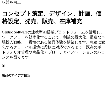
収益を向上
コンセプト策定、
デザイン、
計画、
価
格設定、
発売、
販売、
在庫補充
Centric Softwareの
連携型AI搭載プラットフォームを
活用し、
ワークフローを
効率化する
ことで、
利益の
最大化、
最適な
市
場投入戦略、
一貫性の
ある
製品体験を
構築します。
急速に
変
化する
グローバル環境に
柔軟に
対応できるよう、
既存の
ポー
トフォリオ管理や
商品化アプローチと
イノベーションの
バラ
ンスを
図ります。
01
.
製品の
アイデア創出