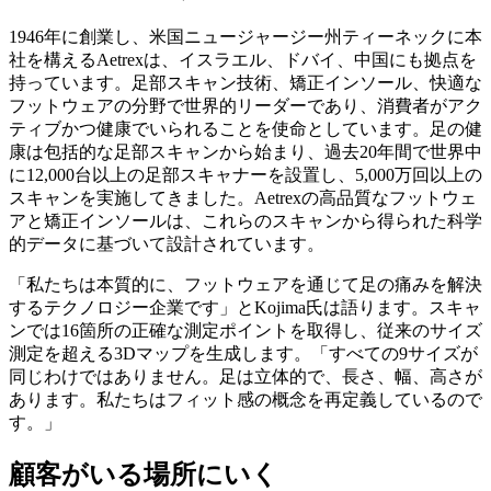
1946年に創業し、米国ニュージャージー州ティーネックに本
社を構えるAetrexは、イスラエル、ドバイ、中国にも拠点を
持っています。足部スキャン技術、矯正インソール、快適な
フットウェアの分野で世界的リーダーであり、消費者がアク
ティブかつ健康でいられることを使命としています。足の健
康は包括的な足部スキャンから始まり、過去20年間で世界中
に12,000台以上の足部スキャナーを設置し、5,000万回以上の
スキャンを実施してきました。Aetrexの高品質なフットウェ
アと矯正インソールは、これらのスキャンから得られた科学
的データに基づいて設計されています。
「私たちは本質的に、フットウェアを通じて足の痛みを解決
するテクノロジー企業です」とKojima氏は語ります。スキャ
ンでは16箇所の正確な測定ポイントを取得し、従来のサイズ
測定を超える3Dマップを生成します。「すべての9サイズが
同じわけではありません。足は立体的で、長さ、幅、高さが
あります。私たちはフィット感の概念を再定義しているので
す。」
顧客がいる場所にいく