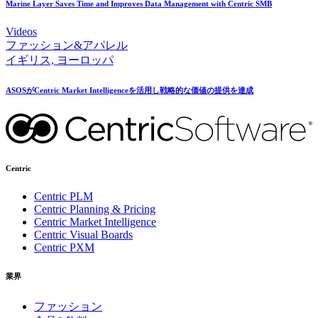
Marine Layer Saves Time and Improves Data Management with Centric SMB
Videos
ファッション&アパレル
イギリス, ヨーロッパ
ASOSが
Centric Market Intelligenceを
活用し戦略的な
価値の
提供を
達成
Centric
Centric PLM
Centric Planning & Pricing
Centric Market Intelligence
Centric Visual Boards
Centric PXM
業界
ファッション