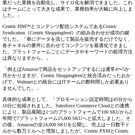
業だった業務を自動化し、サイロ化を解消できました。これ
はチームにとって大きな成果で、業務効率が大幅に向上しま
した。」
Centric PIM™とコンテンツ配信システムであるCentric
Syndication（Centric Shoppingfeed）の組み合わせが成功の鍵
でした。「単にデータを流して製品を販売するだけでなく、
各チャネルの要件に合わせてコンテンツを最適化できまし
た。プラットフォームごとにデータやキーワードの処理方法
は異なりますから。」
「例えばAmazonで商品をセットアップするには通常4〜5か
月かかりますが、Centric Shoppingfeedと統合済みだったおか
げで、Walmartとの統合にはITチームの数時間しか必要あり
ませんでした。」
具体的な成果として、「プロモーション設定時間は45分から
10分に短縮されました。Salesforce Commerce Cloudとの連携
により、製品展開は1つのプラットフォームで100 SKUから2
年間で7プラットフォーム15,000 SKUへと拡大しました。そ
の後、Amazonの全24,000 SKUを公開し、売上は一日数千ド
ルから数万ドルへと増加しましたが、Centric PXMとCentric