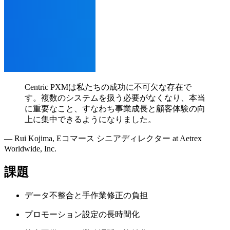
Centric PXMは
私たちの
成功に
不可欠な
存在で
す。
複数の
システムを
扱う
必要が
なくなり、
本当
に
重要な
こと、
すなわち事業成長と
顧客体験の
向
上に
集中できるようになりました。
—
Rui Kojima
,
Eコマース シニアディレクター at Aetrex
Worldwide, Inc.
課題
データ不整合と手作業修正の負担
プロモーション設定の長時間化