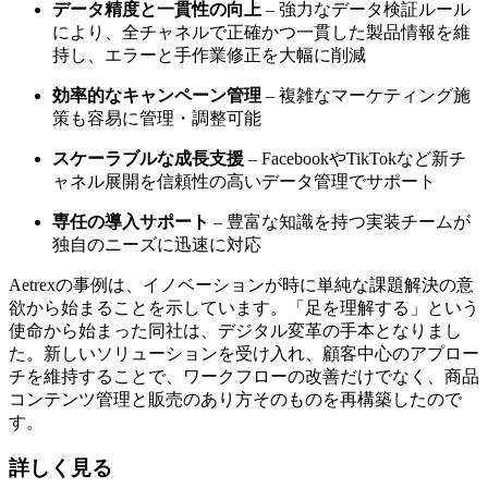
データ精度と一貫性の向上
– 強力なデータ検証ルール
により、全チャネルで正確かつ一貫した製品情報を維
持し、エラーと手作業修正を大幅に削減
効率的なキャンペーン管理
– 複雑なマーケティング施
策も容易に管理・調整可能
スケーラブルな成長支援
– FacebookやTikTokなど新チ
ャネル展開を信頼性の高いデータ管理でサポート
専任の導入サポート
– 豊富な知識を持つ実装チームが
独自のニーズに迅速に対応
Aetrexの事例は、イノベーションが時に単純な課題解決の意
欲から始まることを示しています。「足を理解する」という
使命から始まった同社は、デジタル変革の手本となりまし
た。新しいソリューションを受け入れ、顧客中心のアプロー
チを維持することで、ワークフローの改善だけでなく、商品
コンテンツ管理と販売のあり方そのものを再構築したので
す。
詳しく
見る