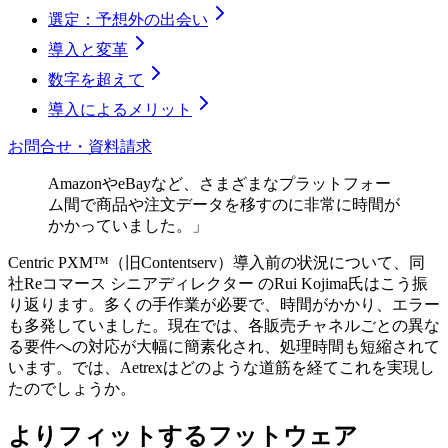
選定：予想外の出会い
導入と変革
数字を超えて
導入によるメリット
お問合せ・資料請求
AmazonやeBayなど、さまざまなプラットフォー
ム間で商品や注文データを移すのに非常に時間が
かかっていました。」
Centric PXM™（旧Contentserv）導入前の状況について、同
社Reコマース シニアディレクター のRui Kojima氏はこう振
り返ります。多くの手作業が必要で、時間がかかり、エラー
も多発していました。現在では、各販売チャネルごとの異な
る要件への対応が大幅に簡素化され、処理時間も短縮されて
います。では、Aetrexはどのような道筋を経てこれを実現し
たのでしょうか。
よりフィットするフットウェア