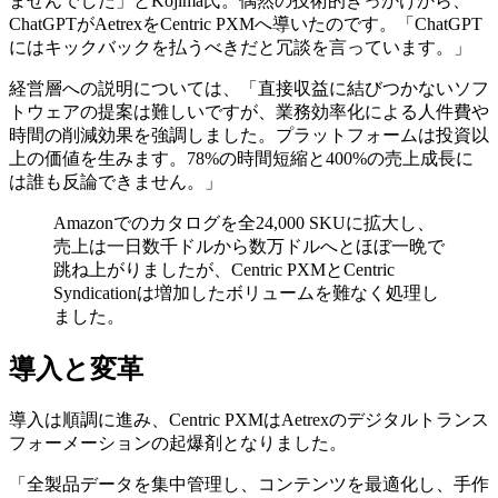
ませんでした」とKojima氏。偶然の技術的きっかけから、
ChatGPTがAetrexをCentric PXMへ導いたのです。「ChatGPT
にはキックバックを払うべきだと冗談を言っています。」
経営層への説明については、「直接収益に結びつかないソフ
トウェアの提案は難しいですが、業務効率化による人件費や
時間の削減効果を強調しました。プラットフォームは投資以
上の価値を生みます。78%の時間短縮と400%の売上成長に
は誰も反論できません。」
Amazonでのカタログを全24,000 SKUに拡大し、
売上は一日数千ドルから数万ドルへとほぼ一晩で
跳ね上がりましたが、Centric PXMとCentric
Syndicationは増加したボリュームを難なく処理し
ました。
導入と変革
導入は順調に進み、Centric PXMはAetrexのデジタルトランス
フォーメーションの起爆剤となりました。
「全製品データを集中管理し、コンテンツを最適化し、手作