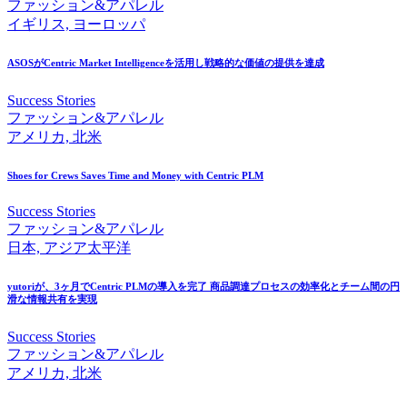
ファッション&アパレル
イギリス, ヨーロッパ
ASOSが
Centric Market Intelligenceを
活用し戦略的な
価値の
提供を
達成
Success Stories
ファッション&アパレル
アメリカ, 北米
Shoes for Crews Saves Time and Money with Centric PLM
Success Stories
ファッション&アパレル
日本, アジア太平洋
yutoriが、
3ヶ月で
Centric PLMの
導入を
完了 商品調達プロセスの
効率化と
チーム間の
円
滑な
情報共有を
実現
Success Stories
ファッション&アパレル
アメリカ, 北米