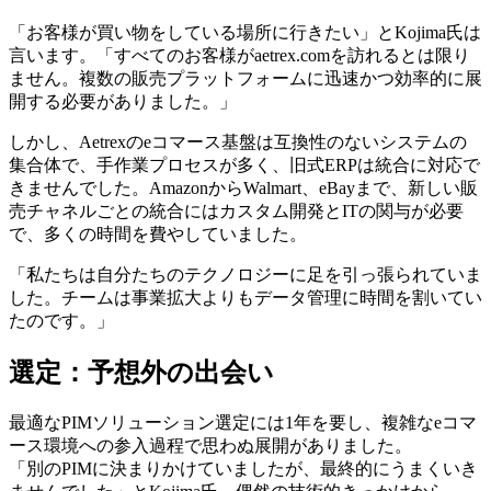
「お客様が買い物をしている場所に行きたい」とKojima氏は
言います。「すべてのお客様がaetrex.comを訪れるとは限り
ません。複数の販売プラットフォームに迅速かつ効率的に展
開する必要がありました。」
しかし、Aetrexのeコマース基盤は互換性のないシステムの
集合体で、手作業プロセスが多く、旧式ERPは統合に対応で
きませんでした。AmazonからWalmart、eBayまで、新しい販
売チャネルごとの統合にはカスタム開発とITの関与が必要
で、多くの時間を費やしていました。
「私たちは自分たちのテクノロジーに足を引っ張られていま
した。チームは事業拡大よりもデータ管理に時間を割いてい
たのです。」
選定：予想外の出会い
最適なPIMソリューション選定には1年を要し、複雑なeコマ
ース環境への参入過程で思わぬ展開がありました。
「別のPIMに決まりかけていましたが、最終的にうまくいき