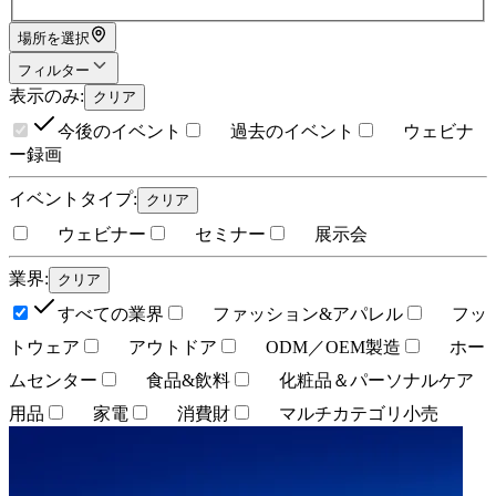
場所を選択
フィルター
表示のみ
:
クリア
今後のイベント
過去のイベント
ウェビナ
ー録画
イベントタイプ
:
クリア
ウェビナー
セミナー
展示会
業界
:
クリア
すべての業界
ファッション&アパレル
フッ
トウェア
アウトドア
ODM／OEM製造
ホー
ムセンター
食品&飲料
化粧品＆パーソナルケア
用品
家電
消費財
マルチカテゴリ小売