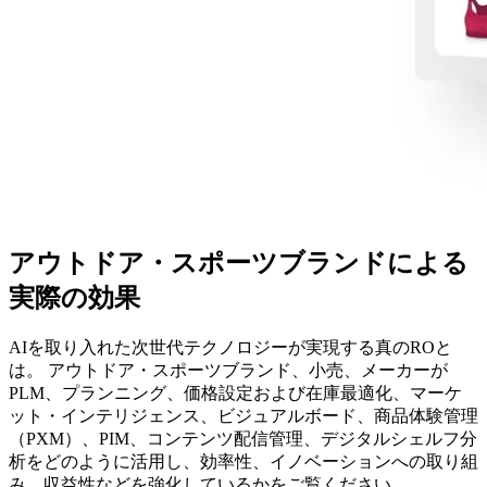
アウトドア・スポーツブランドに
よる
実際の
効果
AIを
取り入れた
次世代テクノロジーが
実現する
真の
ROと
は。
アウトドア・スポーツブランド、
小売、
メーカーが
PLM、
プランニング、
価格設定および
在庫最適化、
マーケ
ット・インテリジェンス、
ビジュアルボード、
商品体験管理
（PXM）、
PIM、
コンテンツ配信管理、
デジタルシェルフ分
析を
どのように
活用し、
効率性、
イノベーションへの
取り組
み、
収益性などを
強化しているかを
ご覧ください。