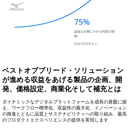
ベストオブブリード・ソリューション
が
進める
収益を
あげる
製品の
企画、
開
発、
価格設定、
商業化そして
補充とは
ダイナミックな
デジタルプラットフォームを
成長の
基盤に
据
え、
ワークフロー標準化、
収益性の
最大化、
イノベーション
の
推進とともに
品質と
サステナビリティへの
取り組み、
最高
の
プロダクトエクスペリエンスの
提供を
実現します