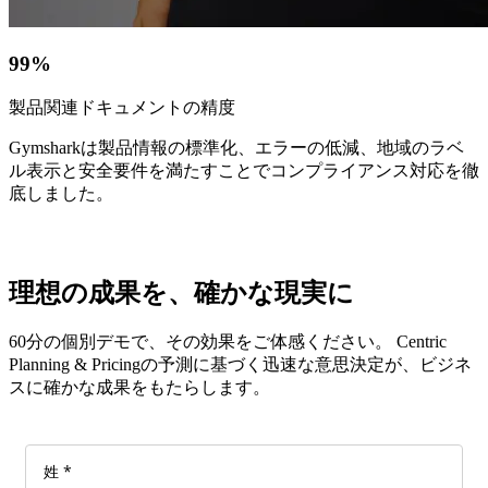
99%
製品関連ドキュメントの精度
Gymsharkは製品情報の標準化、エラーの低減、地域のラベ
ル表示と安全要件を満たすことでコンプライアンス対応を徹
底しました。
理想の
成果を、
確かな
現実に
60分の
個別デモで、
その
効果を
ご体感ください。
Centric
Planning & Pricingの
予測に
基づく
迅速な意思決定が、
ビジネ
スに
確かな
成果を
もたらします。