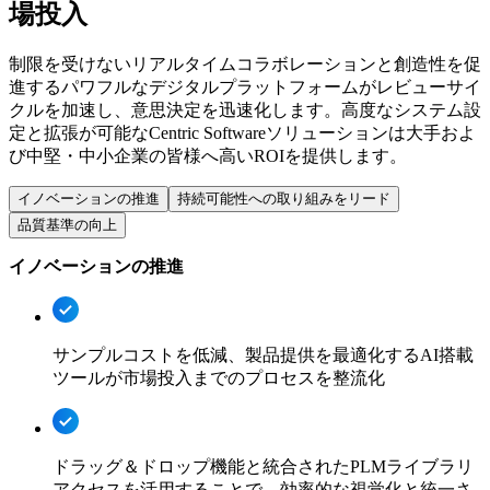
場投入
制限を
受けない
リアルタイムコラボレーションと
創造性を
促
進する
パワフルな
デジタルプラットフォームが
レビューサイ
クルを
加速し、
意思決定を
迅速化します。
高度な
システム設
定と
拡張が
可能な
Centric Softwareソリューションは
大手およ
び中堅・中
小企業の
皆様へ
高い
ROIを
提供します。
イノベーションの推進
持続可能性への取り組みをリード
品質基準の向上
イノベーションの推進
サンプルコストを低減、製品提供を最適化するAI搭載
ツールが市場投入までのプロセスを整流化
ドラッグ＆ドロップ機能と統合されたPLMライブラリ
アクセスを活用することで、効率的な視覚化と統一さ