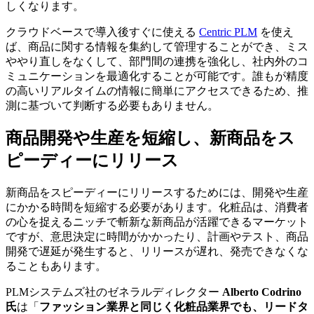
しくなります。
クラウドベースで導入後すぐに使える
Centric PLM
を使え
ば、商品に関する情報を集約して管理することができ、ミス
ややり直しをなくして、部門間の連携を強化し、社内外のコ
ミュニケーションを最適化することが可能です。誰もが精度
の高いリアルタイムの情報に簡単にアクセスできるため、推
測に基づいて判断する必要もありません。
商品開発や生産を短縮し、新商品をス
ピーディーにリリース
新商品をスピーディーにリリースするためには、開発や生産
にかかる時間を短縮する必要があります。化粧品は、消費者
の心を捉えるニッチで斬新な新商品が活躍できるマーケット
ですが、意思決定に時間がかかったり、計画やテスト、商品
開発で遅延が発生すると、リリースが遅れ、発売できなくな
ることもあります。
PLMシステムズ社のゼネラルディレクター
Alberto Codrino
氏
は「
ファッション業界と同じく化粧品業界でも、リードタ