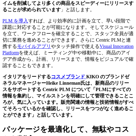
イムを削減してより多くの商品をスピーディーにリリースす
ることが求められています
」と話します。
PLM を導入
すれば、より効率的に計画を立て、早い段階で
課題に対応することが可能になります。そしてスケジュール
を立て、ワークフローを確立することで、スタッフ全員が適
切に業務を進めることができます。さらに Centric PLMと連
携する
モバイルアプリ
やタッチ操作で使える
Visual Innovation
Platform
を使えば、ミーティング中や移動中に、商品のアイ
デア作成から、計画、リリースまで、情報をビジュアルで確
認することもできます。
イタリアをリードする
コスメブランド
KIKO
のブランドゼ
ネラルマネージャー
Heike Linneman
氏は、新商品のリリー
スをサポートする
Centric PLM
について「
PLM
にすべての
情報を集約し、マイルストンを明確にして管理できることこ
ろが、気に入っています。販売関連の情報と技術情報がすべ
てそろっているかを確認し、リリースをつつがなく進めるこ
とができます」と話しています。
パッケージを最適化して、無駄やコス