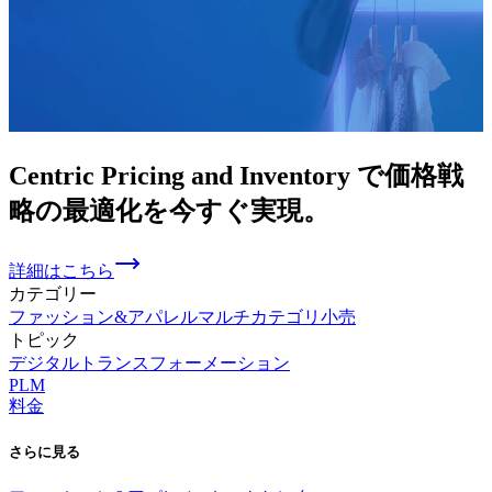
Centric Pricing and Inventory で
価格戦
略の
最適化を
今すぐ
実現。
詳細はこちら
カテゴリー
ファッション&アパレル
マルチカテゴリ小売
トピック
デジタルトランスフォーメーション
PLM
料金
さらに
見る