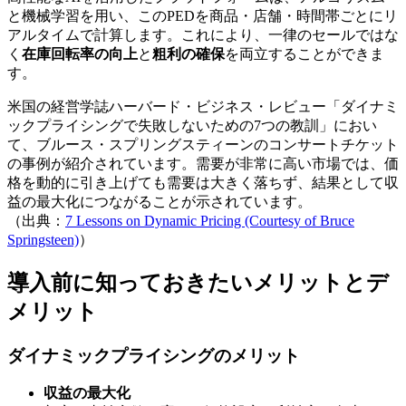
と機械学習を用い、このPEDを商品・店舗・時間帯ごとにリ
アルタイムで計算します。これにより、一律のセールではな
く
在庫回転率の向上
と
粗利の確保
を両立することができま
す。
米国の経営学誌ハーバード・ビジネス・レビュー「ダイナミ
ックプライシングで失敗しないための7つの教訓」におい
て、ブルース・スプリングスティーンのコンサートチケット
の事例が紹介されています。需要が非常に高い市場では、価
格を動的に引き上げても需要は大きく落ちず、結果として収
益の最大化につながることが示されています。
（出典：
7 Lessons on Dynamic Pricing (Courtesy of Bruce
Springsteen)
）
導入前に知っておきたいメリットとデ
メリット
ダイナミックプライシングのメリット
収益の最大化