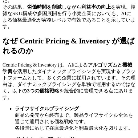
た。
その結果、
労働時間を削減
しながら
利益率の向上
を実現。複
雑なSKU構成や多国展開を行う小売企業においても、AIに
よる価格最適化が実務レベルで有効であることを示していま
す。
なぜ Centric Pricing & Inventory が選ば
れるのか
Centric Pricing & Inventory は、AIによる
アルゴリズムと機械
学習
を活用したダイナミックプライシングを実現するプラッ
トフォームとして、多くの企業に採用されています。その理
由は、ダイナミックプライシングを単独で運用するのではな
く、以下の
3つの価格戦略
を統合的に管理できる点にありま
す。
ライフサイクルプライシング
商品の発売から終売まで、製品ライフサイクル全体を
通じて適用される価格戦略です。
各段階に応じて在庫最適化と利益最大化を図ります。