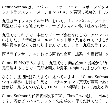
Centric Softwareは、アパレル・フットウェア・
タルトランスフォーメーション（DX）を実現し戦略的ゴー
丸紅はライフスタイル分野において、主にアパレル、フットウ
環型ビジネスを通じたサステナビリティへの取り組みを推進
丸紅ではこれまで、本社やグループ会社をはじめ、アパレル
いました。「情報はメールやチャット等で共有されていまし
間を費やさなくてはなりませんでした。」と、丸紅のライフ
商品ライフサイクルにおける商品の企画・提案、生産管理、納品管理のプ
Centric PLMの導入により、丸紅では、商品企画・提
元管理することで、商品企画力や提案力の向上およびプロセ
さらに、渡辺氏は次のように述べています。「Centric Soft
ション業界における知見とコンサルティング実績が豊富であるこ
は信頼に足るものであり、OEM・ODM事業において抱える
Centric Softwareの代表取締役兼CEO、Chris Gro
ます。既存ビジネスのデジタル化を成功に導くだけでなく、