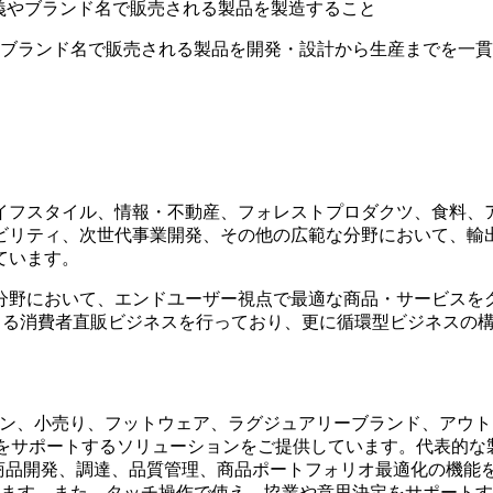
）：発注元企業の名義やブランド名で販売される製品を製造すること
）：発注元企業の名義やブランド名で販売される製品を開発・設計から生産まで
イフスタイル、情報・不動産、フォレストプロダクツ、食料、
ビリティ、次世代事業開発、その他の広範な分野において、輸
ています。
分野において、エンドユーザー視点で最適な商品・サービスを
による消費者直販ビジネスを行っており、更に循環型ビジネスの
は、ファッション、小売り、フットウェア、ラグジュアリーブランド
ポートするソリューションをご提供しています。代表的な製品ライフ
、商品開発、調達、品質管理、商品ポートフォリオ最適化の機
た、タッチ操作で使え、協業や意思決定をサポートするデジタルボード Centric