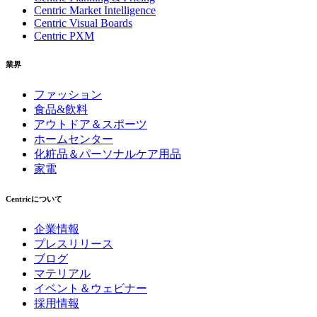
Centric Market Intelligence
Centric Visual Boards
Centric PXM
業界
ファッション
食品&飲料
アウトドア＆スポーツ
ホームセンター
化粧品＆パーソナルケア用品
家電
Centricについて
企業情報
プレスリリース
ブログ
マテリアル
イベント＆ウェビナー
採用情報