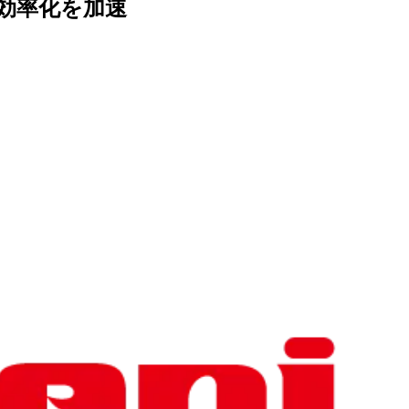
効率化を
加速