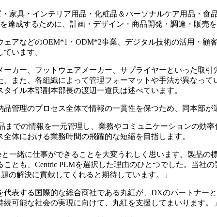
スポーツグッズ・家具・インテリア用品・化粧品＆パーソナルケア用
ルを達成するために、計画・デザイン・商品開発・調達・販売
ェアなどのOEM*1・ODM*2事業、デジタル技術の活用・
しています。
メーカー、フットウェアメーカー、サプライヤーといった取引
た。また、各組織によって管理フォーマットや手法が異なって
スタイル本部副本部長の渡辺一道氏は述べています。
ロセス全体で情報の一貫性を保つため、同本部が選択したのはCentri
案から納品までの情報を一元管理し、業務やコミュニケーションの
ス全体における業務時間の飛躍的な短縮を目指します。
wareと一緒に仕事ができることを大変うれしく思います。製品の標準機能
とも、Centric PLMを選択した理由のひとつでした。当
課題の解決に貢献してくれると期待しています。」
vesは、「日本を代表する国際的な総合商社である丸紅が、DXのパートナーと
持続可能な社会の実現に向けて、丸紅を支援してまいります。