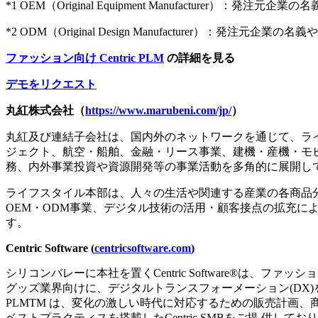
*1 OEM（Original Equipment Manufacturer
*2 ODM（Original Design Manufacturer
ファッション向け Centric PLM
の詳細を見る
デモをリクエスト
丸紅株式会社（
https://www.marubeni.com/jp/
）
丸紅及び連結子会社は、国内外のネットワークを通じて、ラ
ジェクト、航空・船舶、金融・リース事業、建機・産機・モ
務、内外事業投資や資源開発等の事業活動を多角的に展開し
ライフスタイル本部は、人々の生活や関連する産業の各商品
OEM・ODM事業、デジタル技術の活用・顧客接点の拡充
す。
Centric Software (
centricsoftware.com
)
シリコンバレーに本社を置くCentric Software®
グッズ業界向けに、デジタルトランスフォーメーション(DX)をサ
PLMTM は、変化の激しい時代に対応するための販売計画
ベストプラクティスを搭載したCentric SMBをご提 供しております。ま