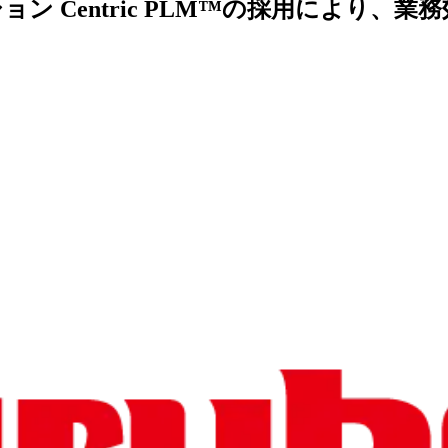
Centric PLM™の
採用に
より、
業務