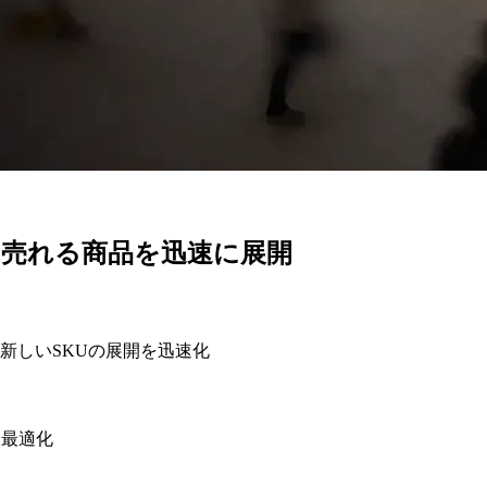
、
売れる
商品を
迅速に
展開
新しいSKUの展開を迅速化
を最適化