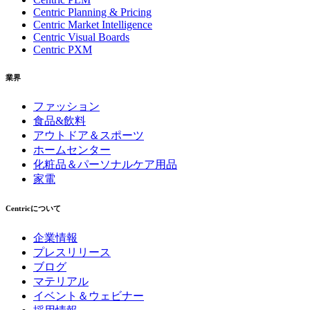
Centric Planning & Pricing
Centric Market Intelligence
Centric Visual Boards
Centric PXM
業界
ファッション
食品&飲料
アウトドア＆スポーツ
ホームセンター
化粧品＆パーソナルケア用品
家電
Centricについて
企業情報
プレスリリース
ブログ
マテリアル
イベント＆ウェビナー