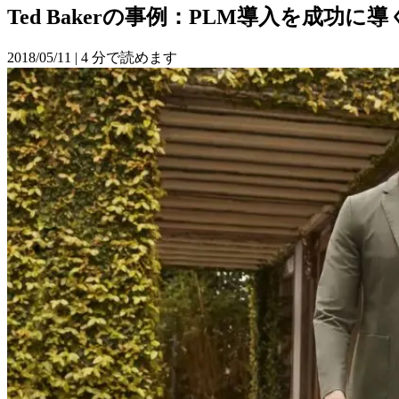
Ted Bakerの
事例：PLM導入を
成功に
導
2018/05/11
|
4 分で読めます