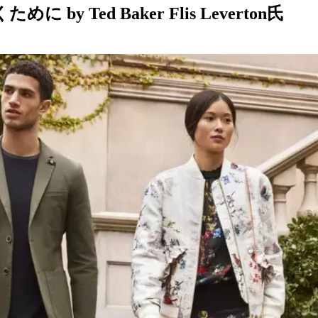
く
ために
by Ted Baker Flis Leverton氏