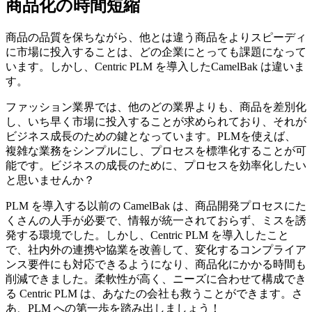
商品化の時間短縮
商品の品質を保ちながら、他とは違う商品をよりスピーディ
に市場に投入することは、どの企業にとっても課題になって
います。しかし、Centric PLM を導入したCamelBak は違いま
す。
ファッション業界では、他のどの業界よりも、商品を差別化
し、いち早く市場に投入することが求められており、それが
ビジネス成長のための鍵となっています。PLMを使えば、
複雑な業務をシンプルにし、プロセスを標準化することが可
能です。ビジネスの成長のために、プロセスを効率化したい
と思いませんか？
PLM を導入する以前の CamelBak は、商品開発プロセスにた
くさんの人手が必要で、情報が統一されておらず、ミスを誘
発する環境でした。しかし、Centric PLM を導入したこと
で、社内外の連携や協業を改善して、変化するコンプライア
ンス要件にも対応できるようになり、商品化にかかる時間も
削減できました。柔軟性が高く、ニーズに合わせて構成でき
る Centric PLM は、あなたの会社も救うことができます。さ
あ、PLM への第一歩を踏み出しましょう！