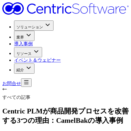
ソリューション
業界
導入事例
リソース
イベント＆ウェビナー
紹介
お問合せ
すべての記事
Centric PLMが
商品開発プロセスを
改善
する
3つの
理由：CamelBakの
導入事例