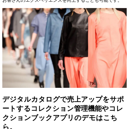
お客さんのエクスペリエンスを向上することも可能です。
デジタルカタログで
売上アップを
サポ
ートする
コレクション管理機能や
コレ
クションブックアプリの
デモは
こち
ら。