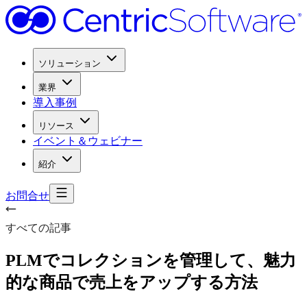
ソリューション
業界
導入事例
リソース
イベント＆ウェビナー
紹介
お問合せ
すべての記事
PLMで
コレクションを
管理して、
魅力
的な
商品で
売上を
アップする
方
法