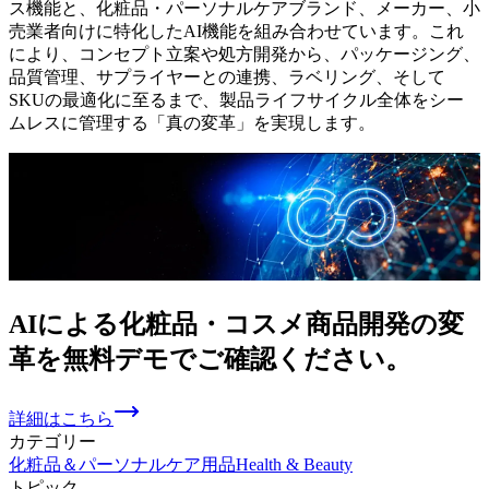
ス機能と、化粧品・パーソナルケアブランド、メーカー、小
売業者向けに特化したAI機能を組み合わせています。これ
により、コンセプト立案や処方開発から、パッケージング、
品質管理、サプライヤーとの連携、ラベリング、そして
SKUの最適化に至るまで、製品ライフサイクル全体をシー
ムレスに管理する「真の変革」を実現します。
AIに
よる
化粧品・
コスメ商品開発の
変
革を
無料デモで
ご確認ください。
詳細はこちら
カテゴリー
化粧品＆パーソナルケア用品
Health & Beauty
トピック