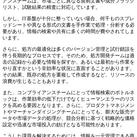
アンスチームは、市場ごとに異なる規制文書や成分ブラック
リスト、試験結果の精査に対応しています。
しかし、IT基盤が十分に整っていない場合、何千ものスプレ
ッドシートや異なる形式の文書を手作業で処理・分析する必
要があり、情報の検索や共有に多くの時間が費やされてしま
います。
さらに、処方の最適化は多くのバージョン管理と試行錯誤を
伴う長期的なプロセスです。そのため、処方開発チームは過
去の記録から必要な情報を探すか、あるいは最初から作業を
やり直すかという非効率な状況に直面することがあります。
その結果、既存の処方を重複して作成するなど、リソースの
浪費が生じることもあります。
また、コンプライアンスチームにとって情報検索のボトルネ
ックは、作業効率の低下だけでなくヒューマンエラーのリス
クを高める要因となります。さらに、プロダクトマネジメン
トやマーチャンダイジングチームにとっても、膨大な販売デ
ータや市場データの処理が、競合分析に基づく戦略的な価格
設定や迅速な市場投入の妨げとなる可能性があります。
こうした課題を解決するためには、情報を一元管理できる商