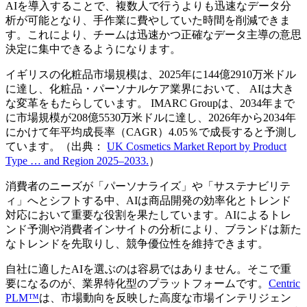
AIを導入することで、複数人で行うよりも迅速なデータ分
析が可能となり、手作業に費やしていた時間を削減できま
す。これにより、チームは迅速かつ正確なデータ主導の意思
決定に集中できるようになります。
イギリスの化粧品市場規模は、2025年に144億2910万米ドル
に達し、化粧品・パーソナルケア業界において、 AIは大き
な変革をもたらしています。 IMARC Groupは、2034年まで
に市場規模が208億5530万米ドルに達し、2026年から2034年
にかけて年平均成長率（CAGR）4.05％で成長すると予測し
ています。（出典：
UK Cosmetics Market Report by Product
Type … and Region 2025–2033.
）
消費者のニーズが「パーソナライズ」や「サステナビリテ
ィ」へとシフトする中、AIは商品開発の効率化とトレンド
対応において重要な役割を果たしています。AIによるトレ
ンド予測や消費者インサイトの分析により、ブランドは新た
なトレンドを先取りし、競争優位性を維持できます。
自社に適したAIを選ぶのは容易ではありません。そこで重
要になるのが、業界特化型のプラットフォームです。
Centric
PLM™
は、市場動向を反映した高度な市場インテリジェン