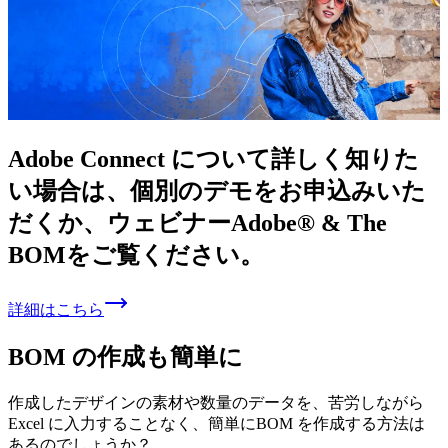
Adobe Connect に
ついて
詳しく
知りた
い
場合は、
個別の
デモを
お申込みいた
だくか、
ウェビナーAdobe® & The
BOMを
ご覧ください。
詳細はこちら
BOM の作成も簡単に
作成したデザインの素材や数量のデータを、苦労しながら
Excel に入力することなく、簡単にBOM を作成する方法は
あるのでしょうか？