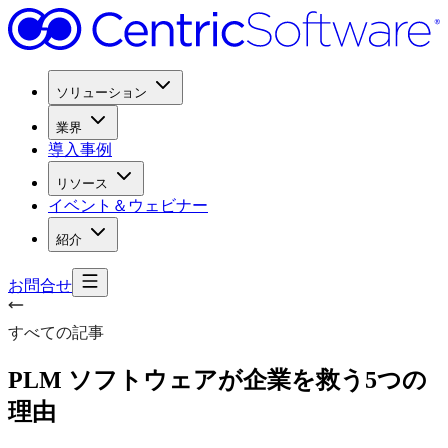
ソリューション
業界
導入事例
リソース
イベント＆ウェビナー
紹介
お問合せ
すべての記事
PLM ソフトウェアが
企業を
救う
5つの
理由