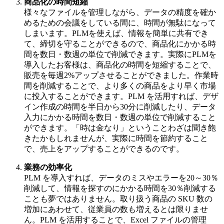
商品化の時間短縮
様々なファイルを管理しながら、データの精度を確か
めるための会議をしている間に、時間が無駄になって
しまいます。PLMを使えば、情報を簡単に共有でき
て、締切を守ることができるので、商品化にかかる時
間を数日・数週の単位で削減できます。実際にPLMを
導入したお客様は、商品化の時間を短縮することで、
販売を毎週2%アップさせることができました。作業時
間を削減することで、より多くの商品をより早く市場
に投入することができます。PLM を活用すれば、デザ
イン作成の時間を半日から30分に削減したり、データ
入力にかかる時間を数日・数週の単位で削減すること
ができます。「時は金なり」ということわざは聞き飽
きたかもしれませんが、実際に時間を節約すること
で、売上をアップすることができるのです。
業務の効率化
PLM を導入すれば、データのミスやエラーを20～30％
削減して、情報を探すのにかかる時間を30％削減する
ことも夢ではありません。取り扱う商品の SKU 数の
増加にあわせて、従業員の数も増えるとは限りませ
ん。PLM を活用することで、Excel ファイルの管理