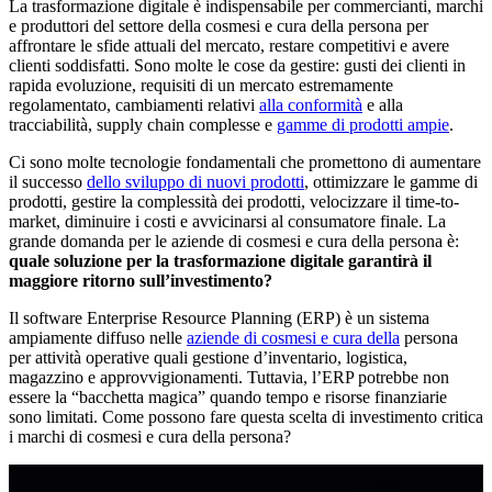
La trasformazione digitale è indispensabile per commercianti, marchi
e produttori del settore della cosmesi e cura della persona per
affrontare le sfide attuali del mercato, restare competitivi e avere
clienti soddisfatti. Sono molte le cose da gestire: gusti dei clienti in
rapida evoluzione, requisiti di un mercato estremamente
regolamentato, cambiamenti relativi
alla conformità
e alla
tracciabilità, supply chain complesse e
gamme di prodotti ampie
.
Ci sono molte tecnologie fondamentali che promettono di aumentare
il successo
dello sviluppo di nuovi prodotti
, ottimizzare le gamme di
prodotti, gestire la complessità dei prodotti, velocizzare il time-to-
market, diminuire i costi e avvicinarsi al consumatore finale. La
grande domanda per le aziende di cosmesi e cura della persona è:
quale soluzione per la trasformazione digitale garantirà il
maggiore ritorno sull’investimento?
Il software Enterprise Resource Planning (ERP) è un sistema
ampiamente diffuso nelle
aziende di cosmesi e cura della
persona
per attività operative quali gestione d’inventario, logistica,
magazzino e approvvigionamenti. Tuttavia, l’ERP potrebbe non
essere la “bacchetta magica” quando tempo e risorse finanziarie
sono limitati. Come possono fare questa scelta di investimento critica
i marchi di cosmesi e cura della persona?