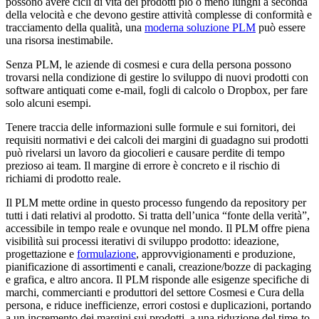
possono avere cicli di vita dei prodotti piò o meno lunghi a seconda
della velocità e che devono gestire attività complesse di conformità e
tracciamento della qualità, una
moderna soluzione PLM
può essere
una risorsa inestimabile.
Senza PLM, le aziende di cosmesi e cura della persona possono
trovarsi nella condizione di gestire lo sviluppo di nuovi prodotti con
software antiquati come e-mail, fogli di calcolo o Dropbox, per fare
solo alcuni esempi.
Tenere traccia delle informazioni sulle formule e sui fornitori, dei
requisiti normativi e dei calcoli dei margini di guadagno sui prodotti
può rivelarsi un lavoro da giocolieri e causare perdite di tempo
prezioso ai team. Il margine di errore è concreto e il rischio di
richiami di prodotto reale.
Il PLM mette ordine in questo processo fungendo da repository per
tutti i dati relativi al prodotto. Si tratta dell’unica “fonte della verità”,
accessibile in tempo reale e ovunque nel mondo. Il PLM offre piena
visibilità sui processi iterativi di sviluppo prodotto: ideazione,
progettazione e
formulazione
, approvvigionamenti e produzione,
pianificazione di assortimenti e canali, creazione/bozze di packaging
e grafica, e altro ancora. Il PLM risponde alle esigenze specifiche di
marchi, commercianti e produttori del settore Cosmesi e Cura della
persona, e riduce inefficienze, errori costosi e duplicazioni, portando
a un incremento dei margini sui prodotti, a una riduzione del time-to-