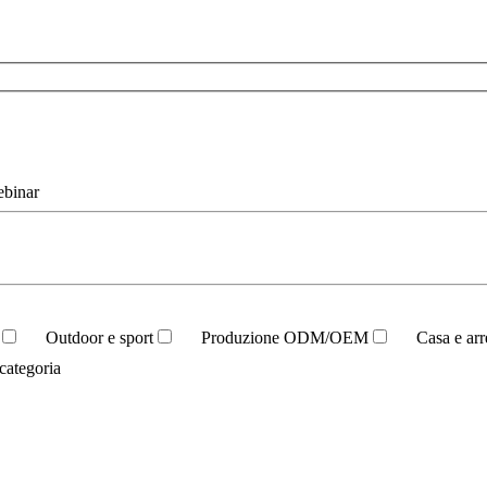
ebinar
Outdoor e sport
Produzione ODM/OEM
Casa e ar
categoria