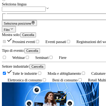
Seleziona lingua
Seleziona posizione
Filtri
Mostra solo
:
Cancella
Prossimi eventi
Eventi passati
Registrazioni del w
Tipo di evento
:
Cancella
Webinar
Seminari
Fiere
Settore industriale
:
Cancella
Tutte le industrie
Moda e abbigliamento
Calzature
Elettronica di consumo
Beni di consumo
Retail Multi