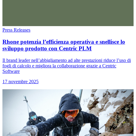
Press Releases
Rhone potenzia l’efficienza operativa e snellisce lo
sviluppo prodotto con Centric PLM
Il brand leader nell’abbigliamento ad alte prestazioni riduce l’uso di
fogli di calcolo e migliora la collaborazione grazie a Centric
Software
17 novembre 2025