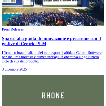
Press Releases
Sparco alla guida di innovazione e precisione con il
go-live di Centric PLM
L’iconico brand italiano del motorsport si affida a Centric Software
per snellire i processi e aumentarel’agilità operativa lungo l’intero
ciclo di vita del prodotto.
3 dicembre 2025