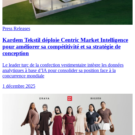
Press Releases
Kardem Tekstil déploie Centric Market Intelligence
pour améliorer sa compétitivité et sa stratégie de
conception
Le leader turc de la confection vestimentaire intègre les données
analytiques à base d’IA pour consolider sa position face à la
concurrence mondiale
1 décembre 2025