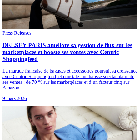
Press Releases
DELSEY PARIS améliore sa gestion de flux sur les
marketplaces et booste ses ventes avec Centric
Shoppingfeed
La marque française de bagages et accessoires poursuit sa croissance
avec Centric Shoppingfeed, et constate une hausse spectaculaire de
ses ventes : de 70 % sur les marketplaces et d’un facteur cinq sur
Amazon.
9 mars 2026