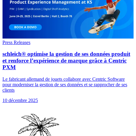
Press Releases
schleich® optimise la gestion de ses données produit
et renforce l’expérience de marque grâce à Centric
PXM
Le fabricant allemand de jouets collabore avec Centric Software
pour moderniser la gestion de ses données et se rapprocher de ses
clients
10 décembre 2025