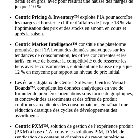
détail et en gros, avec pour résultat une hausse des marges de
jusque 110 %.
Centric Pricing & Inventory™
exploite l’IA pour accroître
les marges et booster le chiffre d’affaires de jusque 18 % via
l’optimisation des prix et des stocks en amont, en cours et
après la saison.
Centric Market Intelligence™
constitue une plateforme
propulsée par l’IA livrant des données analytiques sur les
tendances de consommation, les offres concurrentes et les
tarifs, en vue de booster la compétitivité et de resserrer les
liens avec le consommateur, entraînant une hausse de jusque
12 % en moyenne par rapport au niveau de prix initial.
Les écrans digitaux de Centric Software,
Centric Visual
Boards™
, compilent les données analytiques en vue de
formuler de premières orientations sous forme de graphiques,
et concevoir des assortiments et des offres de produit
conformes aux attentes des consommateurs, entraînant une
réduction drastique des cycles de développement des
assortiments.
Centric PXM™
, solution de gestion de l’expérience produit
(PXM) à base d’IA, couvre les solutions PIM, DAM, de
syndication de contenu et d’analyse du rayon numérique