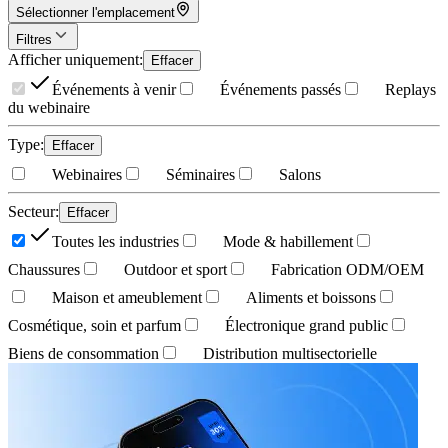
Sélectionner l'emplacement
Filtres
Afficher uniquement
:
Effacer
Événements à venir
Événements passés
Replays
du webinaire
Type
:
Effacer
Webinaires
Séminaires
Salons
Secteur
:
Effacer
Toutes les industries
Mode & habillement
Chaussures
Outdoor et sport
Fabrication ODM/OEM
Maison et ameublement
Aliments et boissons
Cosmétique, soin et parfum
Électronique grand public
Biens de consommation
Distribution multisectorielle