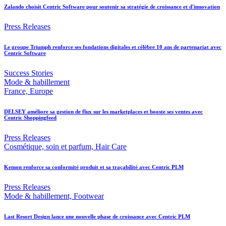
Zalando choisit Centric Software pour soutenir sa stratégie de croissance et d'innovation
Press Releases
Le groupe Triumph renforce ses fondations digitales et célèbre 10 ans de partenariat avec
Centric Software
Success Stories
Mode & habillement
France, Europe
DELSEY améliore sa gestion de flux sur les marketplaces et booste ses ventes avec
Centric Shoppingfeed
Press Releases
Cosmétique, soin et parfum, Hair Care
Kemon renforce sa conformité produit et sa traçabilité avec Centric PLM
Press Releases
Mode & habillement, Footwear
Last Resort Design lance une nouvelle phase de croissance avec Centric PLM