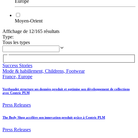
Europe
Moyen-Orient
Affichage de 12/165 résultats
Type
:
Tous les types
Success Stories
Mode & habillement, Childrens, Footwear
France, Europe
Vertbaudet structure ses données produit et optimise son développement de collections
avec Centric PLM
Press Releases
The Body Shop accélère son innovation produit grâce à Centric PLM
Press Releases