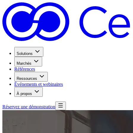
Solutions
Marchés
Références
Ressources
Événements et webinaires
À propos
Réservez une démonstration