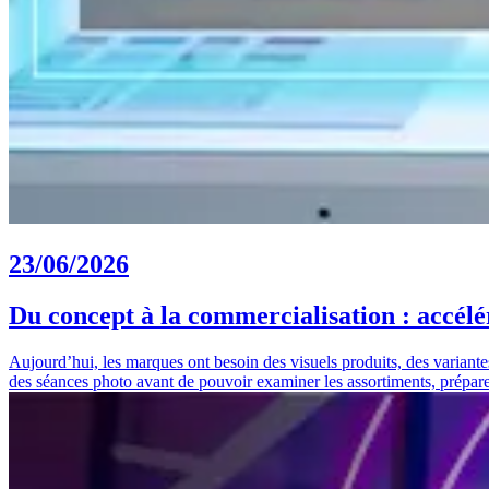
23/06/2026
Du concept à la commercialisation : accélér
Aujourd’hui, les marques ont besoin des visuels produits, des variantes 
des séances photo avant de pouvoir examiner les assortiments, prépa