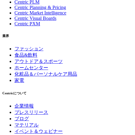
Centric PLM
Centric Planning & Pricing
Centric Market Intelligence
Centric Visual Boards
Centric PXM
業界
ファッション
食品&飲料
アウトドア＆スポーツ
ホームセンター
化粧品＆パーソナルケア用品
家電
Centricについて
企業情報
プレスリリース
ブログ
マテリアル
イベント＆ウェビナー