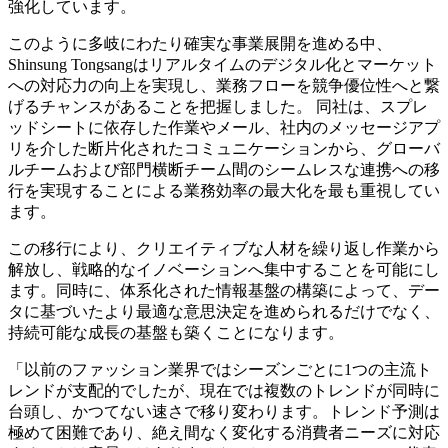
強化しています。
このように多岐にわたり確実な事業展開を進める中、
Shinsung Tongsangはリアルタイムのデジタル化とマーケット
への対応力の向上を実現し、業務フローを競争優位性へと繋
げるチャンスがあることを把握しました。 同社は、スプレ
ッドシートに依存した作業やメール、社内のメッセージアプ
リを介した断片化されたコミュニケーションから、グローバ
ルチームおよび部門横断チーム間のシームレスな連携への移
行を実現することによる業務効率の最大化を最も重視してい
ます。
この移行により、クリエイティブな人材を繰り返し作業から
解放し、戦略的なイノベーションへ集中することを可能にし
ます。同時に、体系化された情報基盤の構築によって、デー
タに基づいたより最適な意思決定を進められるだけでなく、
持続可能な成長の基盤も築くことになります。
「以前のファッション業界ではシーズンごとに1つの主流ト
レンドが支配的でしたが、現在では複数のトレンドが同時に
台頭し、かつてない速さで移り変わります。トレンド予測は
極めて困難であり、絶え間なく変化する消費者ニーズに対応