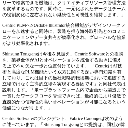
リーで検索できる機能は、クリエイティブリソース管理方法
を変革するものです。同時に、一元化されたデータはチーム
の役割変化に左右されない継続性と可視性を維持します。」
Centric PLMへのAdobe Illustrator統合機能がデザインワークフ
ローを加速すると同時に、製造を担う海外取引先とのコミュ
ニケーションやデータ共有が効率化され、グローバルな協業
がより効率化されます。
Shinsung Tongsangは今後を見据え、Centric Softwareとの提携
を、業界全体がAIとオペレーションを統合する動きに備え
る上で不可欠な一歩と位置付けています。 「CentricはAI技
術と高度なPLM機能という双方に関する深い専門知識を有
しており、これは目下の当社戦略的転換期において追随する
立場ではなく主導的立場を実現する要因です」と同社代表は
説明します。「単一プラットフォーム内で企画から製造まで
一貫したワークフローを管理できれば、最終的により俊敏で
直感的かつ信頼性の高いオペレーションが可能になるという
価値につながります。」
Centric Softwareのプレジデント、Fabrice Canongeは次のよう
に述べています。「Shinsung Tongsangとの提携は、同社が韓