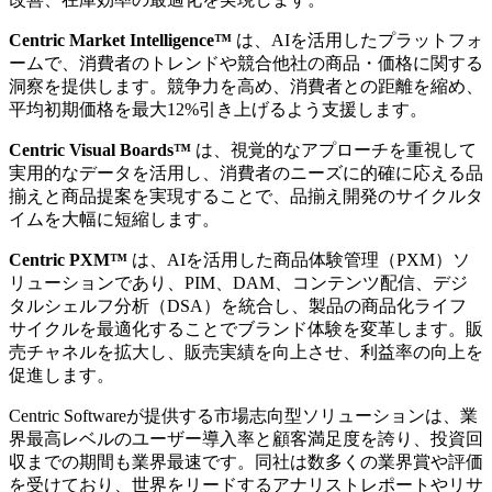
Centric Market Intelligence™
は、AIを活用したプラットフォ
ームで、消費者のトレンドや競合他社の商品・価格に関する
洞察を提供します。競争力を高め、消費者との距離を縮め、
平均初期価格を最大12%引き上げるよう支援します。
Centric Visual Boards™
は、視覚的なアプローチを重視して
実用的なデータを活用し、消費者のニーズに的確に応える品
揃えと商品提案を実現することで、品揃え開発のサイクルタ
イムを大幅に短縮します。
Centric PXM™
は、AIを活用した商品体験管理（PXM）ソ
リューションであり、PIM、DAM、コンテンツ配信、デジ
タルシェルフ分析（DSA）を統合し、製品の商品化ライフ
サイクルを最適化することでブランド体験を変革します。販
売チャネルを拡大し、販売実績を向上させ、利益率の向上を
促進します。
Centric Softwareが提供する市場志向型ソリューションは、業
界最高レベルのユーザー導入率と顧客満足度を誇り、投資回
収までの期間も業界最速です。同社は数多くの業界賞や評価
を受けており、世界をリードするアナリストレポートやリサ