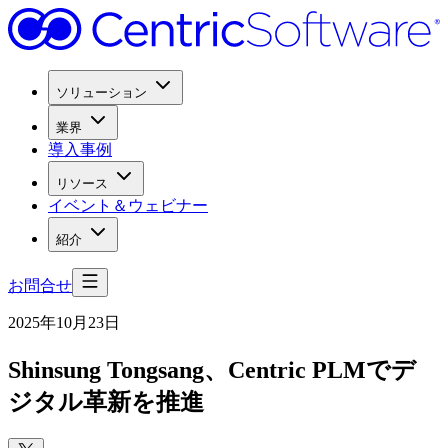
ソリューション
業界
導入事例
リソース
イベント＆ウェビナー
紹介
お問合せ
2025年10月23日
Shinsung Tongsang、
Centric PLMで
デ
ジタル革新を
推進