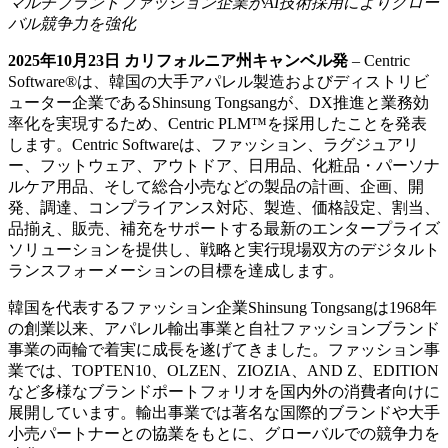
マルチ
ブランドファッション企業が
AI
技術採用によりグロー
バル競争力を強化
2025
年
10
月
23
日
カリフォルニア州キャンベル発
– Centric
Software
®
は、韓国の大手アパレル製造およびディストリビ
ューター企業であるShinsung Tongsangが、DX推進と業務効
率化を実現するため、Centric PLM™を採用したことを発表
します。Centric Softwareは、ファッション、ラグジュアリ
ー、フットウェア、アウトドア、日用品、化粧品・パーソナ
ルケア用品、そして総合小売などの製品の計画、企画、開
発、調達、コンプライアンス対応、製造、価格設定、割当、
品揃え、販売、補充をサポートする最新のエンタープライズ
ソリューションを提供し、戦略と実行現場双方のデジタルト
ランスフォーメーションの目標を達成します。
韓国を代表するファッション企業Shinsung Tongsangは1968年
の創業以来、アパレル輸出事業と自社ファッションブランド
事業の両輪で着実に成長を遂げてきました。ファッション事
業では、TOPTEN10、OLZEN、ZIOZIA、AND Z、EDITION
など多様なブランドポートフォリオを国内外の消費者向けに
展開しています。輸出事業では著名な国際的ブランドや大手
小売パートナーとの協業をもとに、グローバルでの競争力を