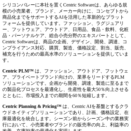
シリコンバレーに本社を置くCentric Softwareは、あらゆる規
模の小売業者、ブランド、メーカー向けに、コンセプトから
商品化までをサポートするAIを活用した革新的なプラット
フォームを提供しています。ファッション、ラグジュアリ
ー、フットウェア、アウトドア、日用品、食品・飲料、化粧
品・パーソナルケア、総合小売分野のエキスパートとして、
Centric Softwareは、商品の企画、デザイン、開発、調達、コ
ンプライアンス対応、購買、製造、価格設定、割当、販売、
補充を行うための最高水準のソリューションを提供していま
す。
Centric PLM™
は、ファッション、アウトドア、フットウェ
ア、プライベートブランド向けの、業界をリードするPLM
ソリューションです。企画から開発、調達、製造に至るまで
の製品化プロセスを最適化し、生産性を最大50％向上させる
とともに、市場投入までの期間を60％短縮します。
Centric Planning & Pricing™
は、Centric AIを基盤とするクラ
ウドネイティブソリューションであり、計画、価格設定、在
庫最適化を統合します。シーズン前からシーズン中の業務実
行において、小売業者やブランドの販売率の向上、利益率の
改善、在庫効率の最適化を実現します。