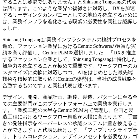
することは容易ではありません」とShinsung Tongsangの代表
は語ります。このような業界の複雑さに対応し、DXを加速
するリーディングカンパニーとしての地位を確立するために
は、業務インフラを進化させる喫緊の必要性を同社は認識し
ました。
Shinsung Tongsangは業務インフラシステムの検討プロセスを
進め、ファッション業界におけるCentric Softwareの豊富な実
績を高く評価し、Centric PLMを選択しました。「DXを推進
するファッション企業として、Shinsung Tongsangに特化した
競争力を確立することが極めて重要です。ワークフローのカ
スタマイズに柔軟に対応しつつ、AIをはじめとした最先端
技術を積極的に取り込むCentricの姿勢は、当社の成長戦略と
合致するものです」と同社代表は述べます。
デザイン、開発、商品計画、調達、製造、パターンに至る全
ての主要部門がこのプラットフォーム上で業務を実行しま
す。「業務工程の大半をCentric PLM内で管理し、企画と製
造工程におけるワークフロー精度が大幅に高まります。手書
きの発注指示をペーパーレスの承認システムに置き換えるこ
とができます」と代表は続けます。「ファブリックライブラ
リ、トリムコレクション、デザインアセットを必要なカテゴ