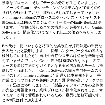
効率なプロセス、そしてデータの分断が生じていました。
「メールやTeams、チケッティングシステムなどで多くのや
り取りが行われており、情報が埋もれてしまっていました」
と、Image Solutionsのプロセスエクセレンス・ペシャリスト
兼Centric PLM導入プロジェクトリーダーのEmily Best氏は語
ります。「情報に関わる全ての構造化が必要でした。Centric
Softwareは、構造化だけでなくそれ以上の価値をもたらしま
した。」
Best氏は、使いやすさと将来的な柔軟性が採用決定の重要な
要因だったと説明します。「長年ベンダーポータルの導入を
検討していましたが、当社の既存システムは必要な機能を備
えていませんでした。Centric PLMは機能のみならず、各フ
ェーズを通じて適切なガイドとなる実践的な導入チームも提
供してくれました。」Centric Softwareの導入専門チームのリ
ードのもと、Image Solutionsは予定通りに本稼働を迎え、手
作業によるプロセスを集約化された透明性の高いワークフロ
ーへと迅速に移行しました。「製品ライフサイクルの全体像
が完全に可視化され、業務プロセスが標準化されました。す
べてが一か所で管理されているため、容易に追跡可能です」
とBest氏は付け加えます。