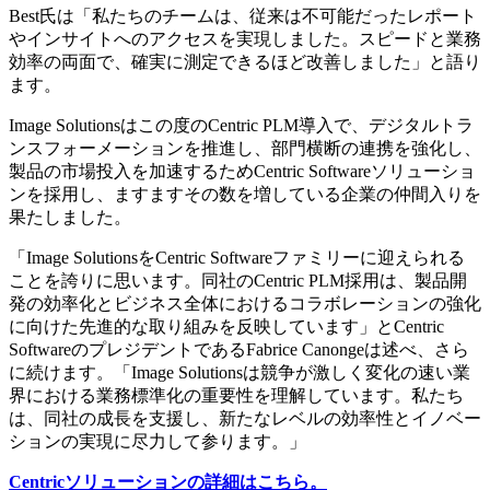
Best氏は「私たちのチームは、従来は不可能だったレポート
やインサイトへのアクセスを実現しました。スピードと業務
効率の両面で、確実に測定できるほど改善しました」と語り
ます。
Image Solutionsはこの度のCentric PLM導入で、デジタルトラ
ンスフォーメーションを推進し、部門横断の連携を強化し、
製品の市場投入を加速するためCentric Softwareソリューショ
ンを採用し、ますますその数を増している企業の仲間入りを
果たしました。
「Image SolutionsをCentric Softwareファミリーに迎えられる
ことを誇りに思います。同社のCentric PLM採用は、製品開
発の効率化とビジネス全体におけるコラボレーションの強化
に向けた先進的な取り組みを反映しています」とCentric
SoftwareのプレジデントであるFabrice Canongeは述べ、さら
に続けます。「Image Solutionsは競争が激しく変化の速い業
界における業務標準化の重要性を理解しています。私たち
は、同社の成長を支援し、新たなレベルの効率性とイノベー
ションの実現に尽力して参ります。」
Centric
ソリューションの詳細はこちら。