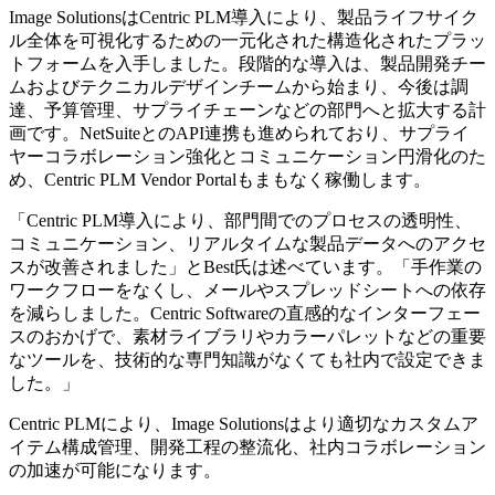
Image SolutionsはCentric PLM導入により、製品ライフサイク
ル全体を可視化するための一元化された構造化されたプラッ
トフォームを入手しました。段階的な導入は、製品開発チー
ムおよびテクニカルデザインチームから始まり、今後は調
達、予算管理、サプライチェーンなどの部門へと拡大する計
画です。NetSuiteとのAPI連携も進められており、サプライ
ヤーコラボレーション強化とコミュニケーション円滑化のた
め、Centric PLM Vendor Portalもまもなく稼働します。
「Centric PLM導入により、部門間でのプロセスの透明性、
コミュニケーション、リアルタイムな製品データへのアクセ
スが改善されました」とBest氏は述べています。「手作業の
ワークフローをなくし、メールやスプレッドシートへの依存
を減らしました。Centric Softwareの直感的なインターフェー
スのおかげで、素材ライブラリやカラーパレットなどの重要
なツールを、技術的な専門知識がなくても社内で設定できま
した。」
Centric PLMにより、Image Solutionsはより適切なカスタムア
イテム構成管理、開発工程の整流化、社内コラボレーション
の加速が可能になります。