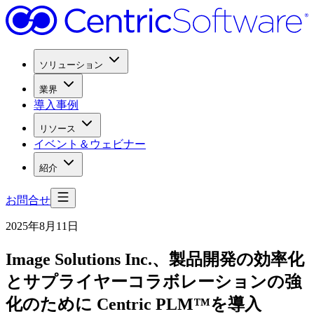
ソリューション
業界
導入事例
リソース
イベント＆ウェビナー
紹介
お問合せ
2025年8月11日
Image Solutions Inc.、
製品開発の
効率化
と
サプライヤーコラボレーションの
強
化の
ために
Centric PLM™を
導入