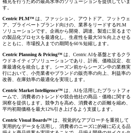
補充を行うための最高水準のソリューションを提供していま
す。
Centric PLM™
は、ファッション、アウトドア、フットウェ
ア、プライベートブランド向けの、業界をリードするPLM
ソリューションです。企画から開発、調達、製造に至るまで
の製品化プロセスを最適化し、生産性を最大50％向上させる
とともに、市場投入までの期間を60％短縮します。
Centric Planning & Pricing™
は、Centric AIを基盤とするクラ
ウドネイティブソリューションであり、計画、価格設定、在
庫最適化を統合します。シーズン前からシーズン中の業務実
行において、小売業者やブランドの販売率の向上、利益率の
改善、在庫効率の最適化を実現します。
Centric Market Intelligence™
は、AIを活用したプラットフォ
ームで、消費者のトレンドや競合他社の商品・価格に関する
洞察を提供します。競争力を高め、消費者との距離を縮め、
平均初期価格を最大12%引き上げるよう支援します。
Centric Visual Boards™
は、視覚的なアプローチを重視して
実用的なデータを活用し、消費者のニーズに的確に応える品
揃えと商品提案を実現することで、品揃え開発のサイクルタ