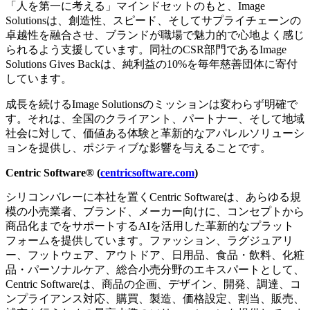
「人を第一に考える」マインドセットのもと、Image
Solutionsは、創造性、スピード、そしてサプライチェーンの
卓越性を融合させ、ブランドが職場で魅力的で心地よく感じ
られるよう支援しています。同社のCSR部門であるImage
Solutions Gives Backは、純利益の10%を毎年慈善団体に寄付
しています。
成長を続けるImage Solutionsのミッションは変わらず明確で
す。それは、全国のクライアント、パートナー、そして地域
社会に対して、価値ある体験と革新的なアパレルソリューシ
ョンを提供し、ポジティブな影響を与えることです。
Centric Software® (
centricsoftware.com
)
シリコンバレーに本社を置くCentric Softwareは、あらゆる規
模の小売業者、ブランド、メーカー向けに、コンセプトから
商品化までをサポートするAIを活用した革新的なプラット
フォームを提供しています。ファッション、ラグジュアリ
ー、フットウェア、アウトドア、日用品、食品・飲料、化粧
品・パーソナルケア、総合小売分野のエキスパートとして、
Centric Softwareは、商品の企画、デザイン、開発、調達、コ
ンプライアンス対応、購買、製造、価格設定、割当、販売、