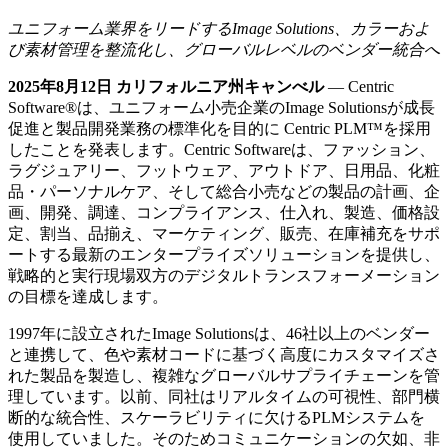
ユニフォーム業界をリードするImage Solutions
、カラーおよ
び素材管理を整流化し、グローバルレベルのベンダー統合へ
2025
年
8
月
12
日
カリフォルニア州キャンべル
— Centric
Software®は、ユニフォーム小売企業のImage Solutionsが成長
促進と製品開発業務の標準化を目的に Centric PLM™を採用
したことを発表します。Centric Softwareは、ファッション、
ラグジュアリー、フットウェア、アウトドア、日用品、化粧
品・パーソナルケア、そして総合小売などの製品の計画、企
画、開発、調達、コンプライアンス、仕入れ、製造、価格設
定、割当、品揃え、マーケティング、販売、在庫補充をサポ
ートする最新のエンタープライズソリューションを提供し、
戦略的と実行現場双方のデジタルトランスフォーメーション
の目標を達成します。
1997年に設立されたImage Solutionsは、46社以上のベンダー
と連携して、色や素材コードに基づく高度にカスタマイズさ
れた製品を製造し、複雑なグローバルサプライチェーンを管
理しています。以前、同社はリアルタイムの可視性、部門横
断的な統合性、スケーラビリティに欠けるPLMシステムを
使用していました。そのためコミュニケーションの欠如、非