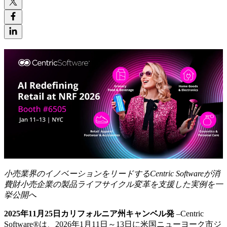
小売業界の
イノベーション
をリード
する
Centric Software
が
消
費財小売
企業の
製品ライフサイクル変革
を支援した実例を一
挙公開へ
2025
年
11
月
25
日カリフォルニア州キャンベル発
–Centric
Software®は、2026年1月11日～13日に米国ニューヨーク市ジ