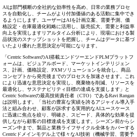
AIは部門横断の全社的な効率性を高め、日常の業務プロセ
スを自動化し、チームがより付加価値のある活動に集中でき
るようにします。ユーザーはAIを計画立案、需要予測、価
格設定・在庫最適化戦略に活用し、販売拡大、需要と利益率
向上を実現しますリアルタイム分析により、現場における製
品状況のスナップショットを把握し、チームはデータに基づ
いたより優れた意思決定が可能になります。
「Centric SoftwareのAI搭載エンドツーエンドPLMプラットフ
ォームは、ビジュアルボード、マーケットインテリジェン
ス、計画、価格設定、PXMソリューションを統合し、商品
コンセプトから発売後までのプロセスを加速させます。これ
により迅速な意思決定を実現し、廃棄物を削減、リソースを
最適化し、サステナビリティ目標の達成を支援します」と
Centric Softwareの最高技術責任者（CTO）であるRavi Rangan
は説明します。「当社の豊富な実績を誇るアジャイル導入手
法と組み合わせ、顧客が訴求する実用的なAIユースケース
に迅速に焦点を絞り、明確さ、スピード、具体的な効果を提
供しながら顧客の目標達成を支援します。シーズン前からシ
ーズン中まで、製品と業務ライフサイクル全体をカバーする
Centricドメインモデル上で様々なAI技術（機械学習、需要予