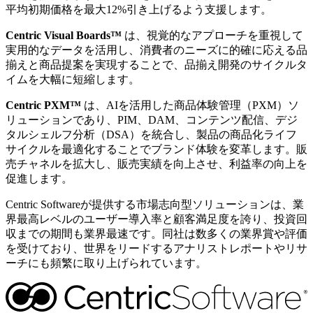
平均初期価格を最大12%引き上げるよう支援します。
Centric Visual Boards™
は、視覚的なアプローチを重視して
実用的なデータを活用し、消費者のニーズに的確に応える品
揃えと商品提案を実現することで、品揃え開発のサイクルタ
イムを大幅に短縮します。
Centric PXM™
は、AIを活用した商品体験管理（PXM）ソ
リューションであり、PIM、DAM、コンテンツ配信、デジ
タルシェルフ分析（DSA）を統合し、製品の商品化ライフ
サイクルを最適化することでブランド体験を変革します。販
売チャネルを拡大し、販売実績を向上させ、利益率の向上を
促進します。
Centric Softwareが提供する市場志向型ソリューションは、業
界最高レベルのユーザー導入率と顧客満足度を誇り、投資回
収までの期間も業界最速です。同社は数多くの業界賞や評価
を受けており、世界をリードするアナリストレポートやリサ
ーチにも頻繁に取り上げられています。