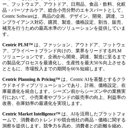
ー、フットウェア、アウトドア、日用品、食品・飲料、化粧
品・パーソナルケア、総合小売分野のエキスパートとして、
Centric Softwareは、商品の企画、デザイン、開発、調達、コ
ンプライアンス対応、購買、製造、価格設定、割当、販売、
補充を行うための最高水準のソリューションを提供していま
す。
Centric PLM™
は、ファッション、アウトドア、フットウェ
ア、プライベートブランド向けの、業界をリードするPLM
ソリューションです。企画から開発、調達、製造に至るまで
の製品化プロセスを最適化し、生産性を最大50％向上させる
とともに、市場投入までの期間を60％短縮します。
Centric Planning & Pricing™
は、Centric AIを基盤とするクラ
ウドネイティブソリューションであり、計画、価格設定、在
庫最適化を統合します。シーズン前からシーズン中の業務実
行において、小売業者やブランドの販売率の向上、利益率の
改善、在庫効率の最適化を実現します。
Centric Market Intelligence™
は、AIを活用したプラットフォ
ームで、消費者のトレンドや競合他社の商品・価格に関する
洞察を提供します。競争力を高め、消費者との距離を縮め、