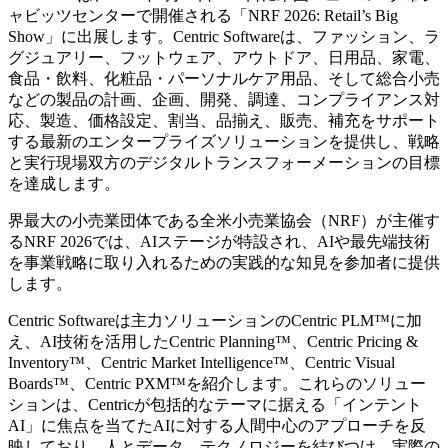
ャビッツセンターで開催される「NRF 2026: Retail’s Big
Show」に出展します。Centric Softwareは、ファッション、ラ
グジュアリー、フットウェア、アウトドア、日用品、家電、
食品・飲料、化粧品・パーソナルケア用品、そして総合小売
などの製品の計画、企画、開発、調達、コンプライアンス対
応、製造、価格設定、割当、品揃え、販売、補充をサポート
する最新のエンタープライズソリューションを提供し、戦略
と実行現場双方のデジタルトランスフォーメーションの目標
を達成します。
界最大の小売業団体である全米小売業協会（NRF）が主催す
るNRF 2026では、AIステージが特設され、AIや最先端技術
を事業戦略に取り入れるための実践的な知見を参加者に提供
します。
Centric Softwareは主力ソリューションのCentric PLM™に加
え、AI技術を活用したCentric Planning™、Centric Pricing &
Inventory™、Centric Market Intelligence™、Centric Visual
Boards™、Centric PXM™を紹介します。これらのソリュー
ションは、Centricが包括的なテーマに据える「インテント
AI」に焦点を当てたAIに対する人間中心のアプローチを反
映しており、人とデータ、テクノロジーを結びつけ、実際の