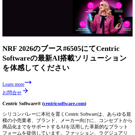
NRF 2026の
ブース#6505にてCentric
Softwareの
最新AI搭載ソリューション
を
体感してください
Learn more
お問合せ
Centric Software® (
centricsoftware.com
)
シリコンバレーに本社を置くCentric Softwareは、あらゆる規
模の小売業者、ブランド、メーカー向けに、コンセプトから
商品化までをサポートするAIを活用した革新的なプラット
フォームを提供しています。ファッション、ラグジュアリ