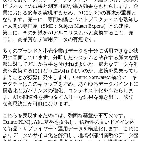
ビジネス上の成果と測定可能な導入効果をもたらします。企
業における変革を実現するため、AIには3つの要素が重要と
なります。第一に、専門知識とベストプラクティスを熟知し
た人間の専門家（SME：Subject Matter Experts）との連携、
第二に、その知識をAIアルゴリズムへと変換すること、第
三に、高品質な学習用データの有無です。
多くのブランドと小売企業はデータを十分に活用できない状
況に直面しています。分断したシステムと散在する膨大な情
報に対してどこから手を付ければよいか、膨大なデータを洞
察へ変換するにはどう進めればよいのか、道筋を見失ってし
まうことが頻繁に発生します。Centric Softwareの統合アーキ
テクチャはこのギャップを埋め、あらゆるデータポイントに
構造化とガバナンスの強化、コンテキスト化をもたらしま
す。AIが関連性を持つタイムリーな結果を導き出し、適切
な意思決定が可能になります。
これらを実現するためには、強固な基盤が不可欠です。
Centric PLMはAIに基盤を提供し、信頼性の高いドメイン内
で製品・サプライヤー・運用データを構造化します。これに
よりデータのサイロ化を解消し、地域や部門横断のデータ整