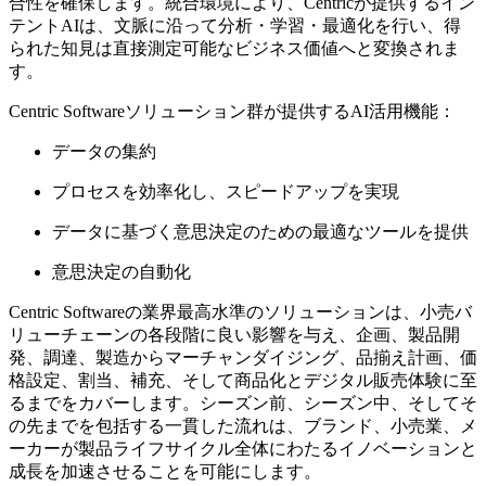
合性を確保します。統合環境により、Centricが提供するイン
テントAIは、文脈に沿って分析・学習・最適化を行い、得
られた知見は直接測定可能なビジネス価値へと変換されま
す。
Centric Softwareソリューション群が提供するAI活用機能：
データの集約
プロセスを効率化し、スピードアップを実現
データに基づく意思決定のための最適なツールを提供
意思決定の自動化
Centric Softwareの業界最高水準のソリューションは、小売バ
リューチェーンの各段階に良い影響を与え、企画、製品開
発、調達、製造からマーチャンダイジング、品揃え計画、価
格設定、割当、補充、そして商品化とデジタル販売体験に至
るまでをカバーします。シーズン前、シーズン中、そしてそ
の先までを包括する一貫した流れは、ブランド、小売業、メ
ーカーが製品ライフサイクル全体にわたるイノベーションと
成長を加速させることを可能にします。