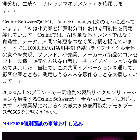
測分析、生成AI、ナレッジマネジメント）を応用しま
す。」
Centric SoftwareのCEO、Fabrice Canongeは次のように述べて
います。「AIは小売業と消費財分野における可能性を再定
義しています。Centricでは、AIを単なるトレンドではなく、
創造性、データ、人間の知恵をつなぐ架け橋と捉えていま
す。すでに100以上のAI活用事例で製品ライフサイクル全体
の変革を実現、ブランド、小売業、メーカーが製品のコンセ
プト、製造、販売の方法を再考し、共同イノベーションを進
めてきました。当社ではこの共同イノベーションを通して、
顧客企業とともに測定しうる未来を形作ることを支援してい
ます。」
20,000以上のブランドで一気通貫の製品サイクルソリューシ
ョンを展開するCentric Softwareが、全方位のニーズに対応し
ます！小売業界におけるAIの威力を体感可能なデモを
ブー
ス
#6505
でご覧ください。
NRF2026
個別面談の事前お申し込み