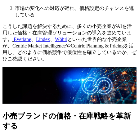
市場の変化への対応が遅れ、価格設定のチャンスを逃
している
こうした課題を解決するために、多くの小売企業がAIを活
用した価格・在庫管理ソリューションの導入を進めていま
す。
Everlane
、
Lindex
、
Wöhrl
といった世界的な小売企業
が、Centric Market IntelligenceやCentric Planning & Pricingを活
用し、どのように価格競争で優位性を確立しているのか、ぜ
ひご確認ください。
小売ブランドの
価格・在庫戦略を
革新
する