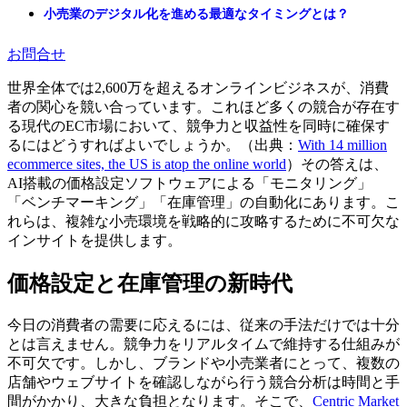
小売業のデジタル化を進める最適なタイミングとは？
お問合せ
世界全体では2,600万を超えるオンラインビジネスが、消費
者の関心を競い合っています。これほど多くの競合が存在す
る現代のEC市場において、競争力と収益性を同時に確保す
るにはどうすればよいでしょうか。（出典：
With 14 million
ecommerce sites, the US is atop the online world
）その答えは、
AI搭載の価格設定ソフトウェアによる「モニタリング」
「ベンチマーキング」「在庫管理」の自動化にあります。こ
れらは、複雑な小売環境を戦略的に攻略するために不可欠な
インサイトを提供します。
価格設定と在庫管理の新時代
今日の消費者の需要に応えるには、従来の手法だけでは十分
とは言えません。競争力をリアルタイムで維持する仕組みが
不可欠です。しかし、ブランドや小売業者にとって、複数の
店舗やウェブサイトを確認しながら行う競合分析は時間と手
間がかかり、大きな負担となります。そこで、
Centric Market