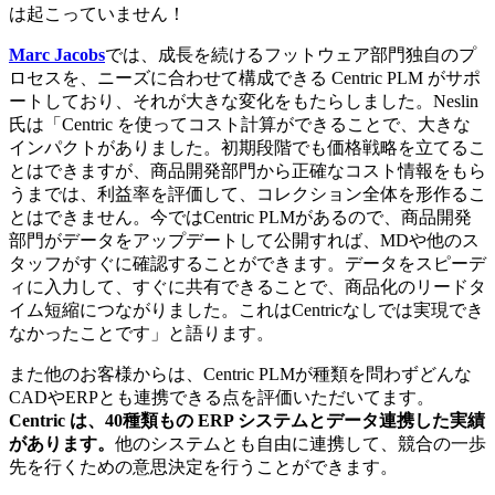
は起こっていません！
Marc Jacobs
では、成長を続けるフットウェア部門独自のプ
ロセスを、ニーズに合わせて構成できる Centric PLM がサポ
ートしており、それが大きな変化をもたらしました。Neslin
氏は「Centric を使ってコスト計算ができることで、大きな
インパクトがありました。初期段階でも価格戦略を立てるこ
とはできますが、商品開発部門から正確なコスト情報をもら
うまでは、利益率を評価して、コレクション全体を形作るこ
とはできません。今ではCentric PLMがあるので、商品開発
部門がデータをアップデートして公開すれば、MDや他のス
タッフがすぐに確認することができます。データをスピーデ
ィに入力して、すぐに共有できることで、商品化のリードタ
イム短縮につながりました。これはCentricなしでは実現でき
なかったことです」と語ります。
また他のお客様からは、Centric PLMが種類を問わずどんな
CADやERPとも連携できる点を評価いただいてます。
Centric は、40種類もの ERP システムとデータ連携した実績
があります。
他のシステムとも自由に連携して、競合の一歩
先を行くための意思決定を行うことができます。