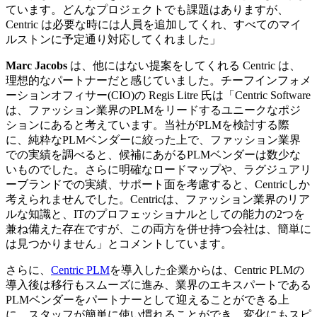
ています。どんなプロジェクトでも課題はありますが、
Centric は必要な時には人員を追加してくれ、すべてのマイ
ルストンに予定通り対応してくれました」
Marc Jacobs
は、他にはない提案をしてくれる Centric は、
理想的なパートナーだと感じていました。チーフインフォメ
ーションオフィサー(CIO)の Regis Litre 氏は「Centric Software
は、ファッション業界のPLMをリードするユニークなポジ
ションにあると考えています。当社がPLMを検討する際
に、純粋なPLMベンダーに絞った上で、ファッション業界
での実績を調べると、候補にあがるPLMベンダーは数少な
いものでした。さらに明確なロードマップや、ラグジュアリ
ーブランドでの実績、サポート面を考慮すると、Centricしか
考えられませんでした。Centricは、ファッション業界のリア
ルな知識と、ITのプロフェッショナルとしての能力の2つを
兼ね備えた存在ですが、この両方を併せ持つ会社は、簡単に
は見つかりません」とコメントしています。
さらに、
Centric PLM
を導入した企業からは、Centric PLMの
導入後は移行もスムーズに進み、業界のエキスパートである
PLMベンダーをパートナーとして迎えることができる上
に、スタッフが簡単に使い慣れることができ、変化にもスピ