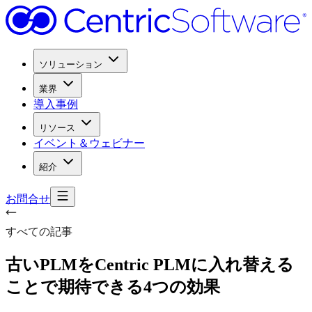
ソリューション
業界
導入事例
リソース
イベント＆ウェビナー
紹介
お問合せ
すべての記事
古い
PLMを
Centric PLMに
入れ替える
ことで
期待できる
4つの
効果