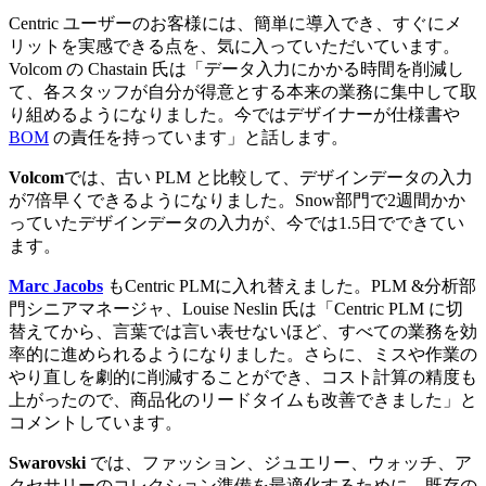
Centric ユーザーのお客様には、簡単に導入でき、すぐにメ
リットを実感できる点を、気に入っていただいています。
Volcom の Chastain 氏は「データ入力にかかる時間を削減し
て、各スタッフが自分が得意とする本来の業務に集中して取
り組めるようになりました。今ではデザイナーが仕様書や
BOM
の責任を持っています」と話します。
Volcom
では、古い PLM と比較して、デザインデータの入力
が7倍早くできるようになりました。Snow部門で2週間かか
っていたデザインデータの入力が、今では1.5日でできてい
ます。
Marc Jacobs
もCentric PLMに入れ替えました。PLM &分析部
門シニアマネージャ、Louise Neslin 氏は「Centric PLM に切
替えてから、言葉では言い表せないほど、すべての業務を効
率的に進められるようになりました。さらに、ミスや作業の
やり直しを劇的に削減することができ、コスト計算の精度も
上がったので、商品化のリードタイムも改善できました」と
コメントしています。
Swarovski
では、ファッション、ジュエリー、ウォッチ、ア
クセサリーのコレクション準備を最適化するために、既存の