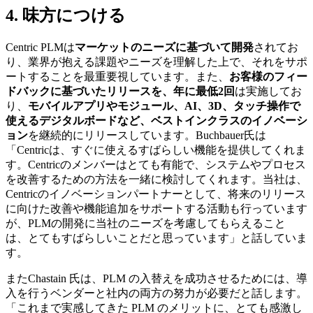
4. 味方につける
Centric PLMは
マーケットのニーズに基づいて開発
されてお
り、業界が抱える課題やニーズを理解した上で、それをサポ
ートすることを最重要視しています。また、
お客様のフィー
ドバックに基づいたリリースを、年に最低
2回
は実施してお
り、
モバイルアプリやモジュール、
AI、3D、タッチ操作で
使えるデジタルボードなど、ベストインクラスのイノベーシ
ョン
を継続的にリリースしています。Buchbauer氏は
「Centricは、すぐに使えるすばらしい機能を提供してくれま
す。Centricのメンバーはとても有能で、システムやプロセス
を改善するための方法を一緒に検討してくれます。当社は、
Centricのイノベーションパートナーとして、将来のリリース
に向けた改善や機能追加をサポートする活動も行っています
が、PLMの開発に当社のニーズを考慮してもらえること
は、とてもすばらしいことだと思っています」と話していま
す。
またChastain 氏は、PLM の入替えを成功させるためには、導
入を行うベンダーと社内の両方の努力が必要だと話します。
「これまで実感してきた PLM のメリットに、とても感激し