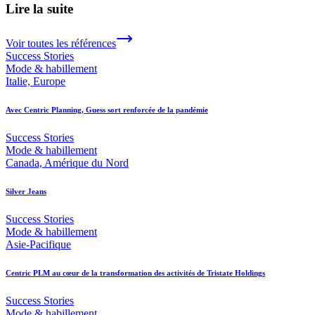
Lire la suite
Voir toutes les références
Success Stories
Mode & habillement
Italie, Europe
Avec Centric Planning, Guess sort renforcée de la pandémie
Success Stories
Mode & habillement
Canada, Amérique du Nord
Silver Jeans
Success Stories
Mode & habillement
Asie-Pacifique
Centric PLM au cœur de la transformation des activités de Tristate Holdings
Success Stories
Mode & habillement