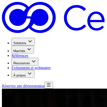
Solutions
Marchés
Références
Ressources
Événements et webinaires
À propos
Réservez une démonstration