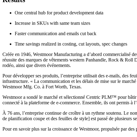
One central hub for product development data
Increase in SKUs with same team sizes
Faster communication and emails cut back
Time savings realized in costing, cut layouts, spec changes
Créée en 1946, Westmoor Manufacturing a d’abord commercialisé des che
réussite des marques de vêtements western Panhandle, Rock & Roll De
rodéo, ainsi que divers événements.
Pour développer ses produits, l’entreprise utilisait des e-mails, des feu
infrastructure. « La communication et les délais de mise sur le marché
Westmoor Mfg. Co. à Fort Worth, Texas.
Westmoor a sondé le marché et sélectionné Centric PLM™ pour bâtir u
connecté à la plateforme de e-commerce. Ensemble, ils ont permis à l’en
À 76 ans, l’entreprise continue de croître à un rythme soutenu. Le no
de planification coupe et des feuilles de style] est passé de plusieurs
Pour en savoir plus sur la croissance de Westmoor, propulsée par des p