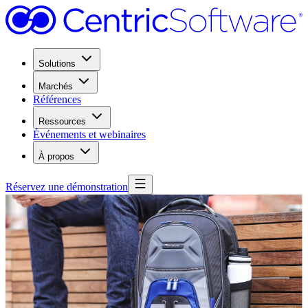
Solutions
Marchés
Références
Ressources
Événements et webinaires
À propos
Réservez une démonstration