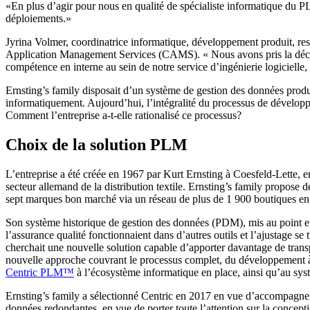
«En plus d’agir pour nous en qualité de spécialiste informatique du PL
déploiements.»
Jyrina Volmer, coordinatrice informatique, développement produit, res
Application Management Services (CAMS). « Nous avons pris la décisi
compétence en interne au sein de notre service d’ingénierie logicielle
Ernsting’s family disposait d’un système de gestion des données produi
informatiquement. Aujourd’hui, l’intégralité du processus de développ
Comment l’entreprise a-t-elle rationalisé ce processus?
Choix de la solution PLM
L’entreprise a été créée en 1967 par Kurt Ernsting à Coesfeld-Lette, e
secteur allemand de la distribution textile. Ernsting’s family propose de
sept marques bon marché via un réseau de plus de 1 900 boutiques en 
Son système historique de gestion des données (PDM), mis au point en
l’assurance qualité fonctionnaient dans d’autres outils et l’ajustage se 
cherchait une nouvelle solution capable d’apporter davantage de trans
nouvelle approche couvrant le processus complet, du développement à la
Centric PLM
™
à l’écosystème informatique en place, ainsi qu’au s
Ernsting’s family a sélectionné Centric en 2017 en vue d’accompagner sa
données redondantes, en vue de porter toute l’attention sur la concepti