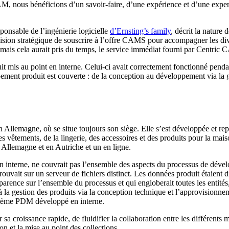
M, nous bénéficions d’un savoir-faire, d’une expérience et d’une expert
ponsable de l’ingénierie logicielle
d’Ernsting’s family
, décrit la nature 
on stratégique de souscrire à l’offre CAMS pour accompagner les dive
, mais cela aurait pris du temps, le service immédiat fourni par Centric 
t mis au point en interne. Celui-ci avait correctement fonctionné pendan
ement produit est couverte : de la conception au développement via la ge
n Allemagne, où se situe toujours son siège. Elle s’est développée et r
s vêtements, de la lingerie, des accessoires et des produits pour la maison
Allemagne et en Autriche et un en ligne.
 interne, ne couvrait pas l’ensemble des aspects du processus de dévelo
trouvait sur un serveur de fichiers distinct. Les données produit étaient 
parence sur l’ensemble du processus et qui engloberait toutes les entit
 gestion des produits via la conception technique et l’approvisionnement
ystème PDM développé en interne.
 croissance rapide, de fluidifier la collaboration entre les différents m
on et la mise au point des collections.