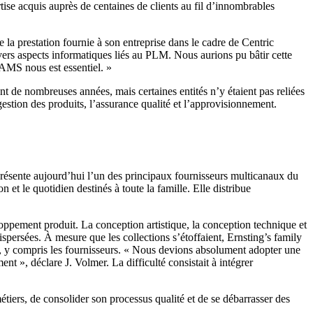
ise acquis auprès de centaines de clients au fil d’innombrables
de la prestation fournie à son entreprise dans le cadre de Centric
rs aspects informatiques liés au PLM. Nous aurions pu bâtir cette
CAMS nous est essentiel. »
t de nombreuses années, mais certaines entités n’y étaient pas reliées
stion des produits, l’assurance qualité et l’approvisionnement.
eprésente aujourd’hui l’un des principaux fournisseurs multicanaux du
 et le quotidien destinés à toute la famille. Elle distribue
ppement produit. La conception artistique, la conception technique et
dispersées. À mesure que les collections s’étoffaient, Ernsting’s family
és, y compris les fournisseurs. « Nous devions absolument adopter une
 », déclare J. Volmer. La difficulté consistait à intégrer
étiers, de consolider son processus qualité et de se débarrasser des