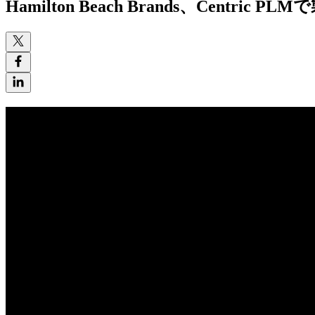
Hamilton Beach Brands、
Centric PLMで