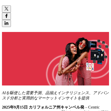
AI
を駆使した需要予測、品揃えインテリジェンス、アドバン
スド分析と実用的なマーケットインサイトを提供
2025
年
9
月
15
日
カリフォルニア州キャンベル発
– Centric