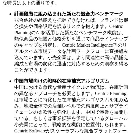
な特長は以下の通りです。
計画段階に組み込まれた新たな競合力ベンチマーク
競合他社の品揃えを把握できなければ、ブランドは機
会損失や価格設定を誤るリスクを抱えます。Centric
PlanningのAIを活用した新たなベンチマーク機能は、
類似商品の把握と価格分析を通じて商品ラインナップ
のギャップを特定し、Centric Market Intelligence™のリ
アルタイム市場データを計画ワークフローに直接組み
込んでいます。小売企業は、より関連性の高い品揃え
編成と市場の変化に迅速に対応するための洞察を得る
ことができます。
中国市場向けの戦略的在庫補充アルゴリズム
中国における急速な量産サイクルと物流は、在庫計画
の異なるアプローチを必要とします。Centric Planning
は市場ごとに特化した在庫補充アルゴリズムを組み込
み、地域全体での店舗レベルでの精度向上とサプライ
チェーンの柔軟性を強化します。中国で事業を展開し
ている、もしくは事業拡張を予定しているグローバル
小売業にとって、戦略的な機能に位置付けられます。
Centric Softwareがスケーラブルな統合プラットフォー