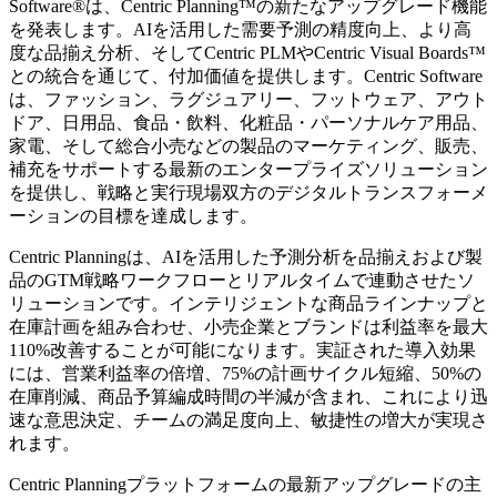
Software
®
は、Centric Planning™の新たなアップグレード機能
を発表します。AIを活用した需要予測の精度向上、より高
度な品揃え分析、そしてCentric PLMやCentric Visual Boards™
との統合を通じて、付加価値を提供します。Centric Software
は、ファッション、ラグジュアリー、フットウェア、アウト
ドア、日用品、食品・飲料、化粧品・パーソナルケア用品、
家電、そして総合小売などの製品のマーケティング、販売、
補充をサポートする最新のエンタープライズソリューション
を提供し、戦略と実行現場双方のデジタルトランスフォーメ
ーションの目標を達成します。
Centric Planningは、AIを活用した予測分析を品揃えおよび製
品のGTM戦略ワークフローとリアルタイムで連動させたソ
リューションです。インテリジェントな商品ラインナップと
在庫計画を組み合わせ、小売企業とブランドは利益率を最大
110%改善することが可能になります。実証された導入効果
には、営業利益率の倍増、75%の計画サイクル短縮、50%の
在庫削減、商品予算編成時間の半減が含まれ、これにより迅
速な意思決定、チームの満足度向上、敏捷性の増大が実現さ
れます。
Centric Planningプラットフォームの最新アップグレードの主