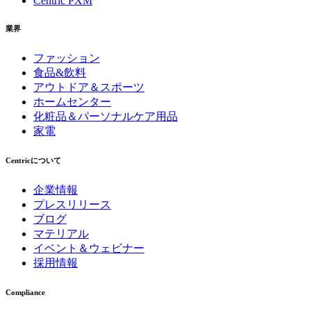
Centric PXM
業界
ファッション
食品&飲料
アウトドア＆スポーツ
ホームセンター
化粧品＆パーソナルケア用品
家電
Centricについて
企業情報
プレスリリース
ブログ
マテリアル
イベント＆ウェビナー
採用情報
Compliance