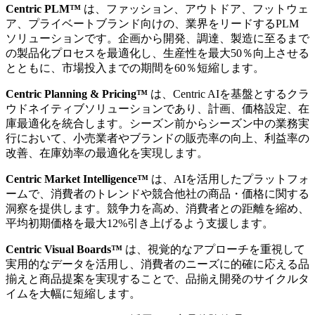
Centric PLM™
は、ファッション、アウトドア、フットウェ
ア、プライベートブランド向けの、業界をリードするPLM
ソリューションです。企画から開発、調達、製造に至るまで
の製品化プロセスを最適化し、生産性を最大50％向上させる
とともに、市場投入までの期間を60％短縮します。
Centric Planning & Pricing™
は、Centric AIを基盤とするクラ
ウドネイティブソリューションであり、計画、価格設定、在
庫最適化を統合します。シーズン前からシーズン中の業務実
行において、小売業者やブランドの販売率の向上、利益率の
改善、在庫効率の最適化を実現します。
Centric Market Intelligence™
は、AIを活用したプラットフォ
ームで、消費者のトレンドや競合他社の商品・価格に関する
洞察を提供します。競争力を高め、消費者との距離を縮め、
平均初期価格を最大12%引き上げるよう支援します。
Centric Visual Boards™
は、視覚的なアプローチを重視して
実用的なデータを活用し、消費者のニーズに的確に応える品
揃えと商品提案を実現することで、品揃え開発のサイクルタ
イムを大幅に短縮します。