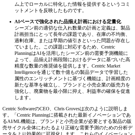
ム上でローカルに特化した情報を提供するというコミ
ットメントを反映したものです。
AI
ベースで強化された品揃え計画における定量化
シーズン前の適切な仕入れ数量の計画と定義は、製品
計画担当にとって長年の課題であり、在庫の不均衡、
過剰在庫、または早期の値引きといった問題が存在し
ていました。この課題に対応するため、Centric
PlanningはAIを活用したシーズン前の需要予測機能に
よって、品揃え計画段階におけるデータに基づいた高
精度な数量の推奨値を提供します。Centric Market
Intelligenceを通じて数十億もの製品データで学習した
属性のエンリッチメントに基づく機能は、計画精度の
新たな基準を確立し、ブランドと小売企業の販売力を
強化し、廃棄物を最小限に抑え、利益率の確保を促進
します。
Centric SoftwareのCEO、Chris Grovesは次のように説明しま
す。「Centric Planningに搭載された最新イノベーションであ
るAI/ML機能は、ブランドと小売企業が必要とする製品の販
売サイクル全体にわたるより正確な需要予測のための分析デ
ータをより効果的に可視化します。これらのイノベーション