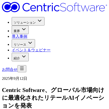
ソリューション
業界
導入事例
リソース
イベント＆ウェビナー
紹介
お問合せ
2025年9月12日
Centric Software、
グローバル市場向け
に
最適化された
リテールAIイノベーシ
ョンを
発表