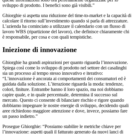
sviluppo di prodotto. I benefici sono già visibili.”
Ghiorghie si aspetta una riduzione del time-to-market e la capacità di
calcolare il ritorno sull’investimento quando si parla di attrezzature.
L’azienda ha cominciato a utilizzare il calendario con un flusso di
lavoro WBS (ripartizione del lavoro), che definisce chiaramente chi
è responsabile, per cosa e con quali tempistiche.
Iniezione di innovazione
Ghiorghie ha grandi aspirazioni per quanto riguarda l’innovazione.
Spiega così come lo sviluppo di prodotto nel settore dei casalinghi
sia un processo al tempo stesso innovativo e iterativo:
“L’innovazione è ancorata ai comportamenti dei consumatori ed è
guidata dalla soluzione. L’iterazione riguarda la moda: tendenze,
colori, finiture. Entrambe hanno il loro spazio, ma noi dobbiamo
capire quale, e in quale percentuale, determina il successo sul
mercato. Questo ci consente di bilanciare rischio e rigore quando
dobbiamo impegnare le nostre energie di sviluppo, decidendo quali
aree richiedono maggiore attenzione e dove, invece, possiamo fare
un passo indietro.”
Prosegue Ghiorghie: “Possiamo stabilire le metriche chiave per
l’innovazione: aspetti quali il fatturato generato da nuovi lanci di