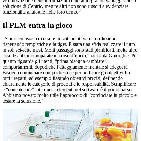
visualizzazione delle informazioni è un altro grande vantaggio della
soluzione di Centric, mentre altri non sono riusciti a evidenziare
funzionalità analoghe nelle loro demo.”
Il PLM entra in gioco
“Siamo entusiasti di essere riusciti ad attivare la soluzione
rispettando tempistiche e budget. È stata una sfida realizzare il tutto
in soli sei-sette mesi. Molti passaggi sono stati pianificati, molte altre
cose le abbiamo imparate in corso d’opera,” racconta Ghiorghie. Per
quanto riguarda gli utenti, “prima bisogna cambiare i
comportamenti, dopodiché l’atteggiamento mentale si adeguerà.
Bisogna cominciare con poche cose per unificare gli obiettivi fra
tutti i reparti, ad esempio fissando obiettivi precisi, definendo
chiaramente le categorie di prodotti e le responsabilità. Semplificare
e “concatenare” tutti questi elementi nel software è il primo passo.
Abbiamo trovato molto utile l’approccio di “cominciare in piccolo e
testare la soluzione.”