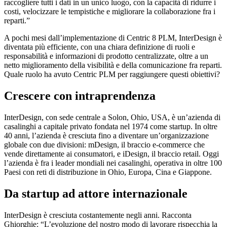
raccogliere tutti i dati in un unico luogo, con la capacità di ridurre i
costi, velocizzare le tempistiche e migliorare la collaborazione fra i
reparti.”
A pochi mesi dall’implementazione di Centric 8 PLM, InterDesign è
diventata più efficiente, con una chiara definizione di ruoli e
responsabilità e informazioni di prodotto centralizzate, oltre a un
netto miglioramento della visibilità e della comunicazione fra reparti.
Quale ruolo ha avuto Centric PLM per raggiungere questi obiettivi?
Crescere con intraprendenza
InterDesign, con sede centrale a Solon, Ohio, USA, è un’azienda di
casalinghi a capitale privato fondata nel 1974 come startup. In oltre
40 anni, l’azienda è cresciuta fino a diventare un’organizzazione
globale con due divisioni: mDesign, il braccio e-commerce che
vende direttamente ai consumatori, e iDesign, il braccio retail. Oggi
l’azienda è fra i leader mondiali nei casalinghi, operativa in oltre 100
Paesi con reti di distribuzione in Ohio, Europa, Cina e Giappone.
Da startup ad attore internazionale
InterDesign è cresciuta costantemente negli anni. Racconta
Ghiorghie: “L’evoluzione del nostro modo di lavorare rispecchia la