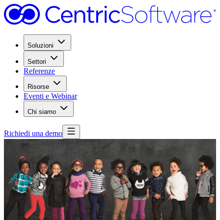
Soluzioni
Settori
Referenze
Risorse
Eventi e Webinar
Chi siamo
Richiedi una demo