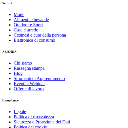
Settori
Mode
Alimenti e bevande
Outdoor e Sport
Casa e arredo
Cosmesi e cura della persona
Elettronica di consumo
AZIENDA
Chi siamo
Rassegna stampa
Blog
Strumenti di Apprendimento
Eventi e Webinar
Offerte di lavoro
Compliance
Legale
Politica di riservatezza
Sicurezza e Protezione dei Dati
Politica dei cookie