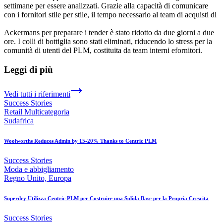
settimane per essere analizzati. Grazie alla capacità di comunicare
con i fornitori stile per stile, il tempo necessario al team di acquisti di
Ackermans per preparare i tender è stato ridotto da due giorni a due
ore. I colli di bottiglia sono stati eliminati, riducendo lo stress per la
comunità di utenti del PLM, costituita da team interni efornitori.
Leggi di più
Vedi tutti i riferimenti
Success Stories
Retail Multicategoria
Sudafrica
Woolworths Reduces Admin by 15-20% Thanks to Centric PLM
Success Stories
Moda e abbigliamento
Regno Unito, Europa
Superdry Utilizza Centric PLM per Costruire una Solida Base per la Propria Crescita
Success Stories