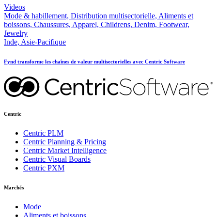
Videos
Mode & habillement, Distribution multisectorielle, Aliments et
boissons, Chaussures, Apparel, Childrens, Denim, Footwear,
Jewelry
Inde, Asie-Pacifique
Fynd transforme les chaînes de valeur multisectorielles avec Centric Software
Centric
Centric PLM
Centric Planning & Pricing
Centric Market Intelligence
Centric Visual Boards
Centric PXM
Marchés
Mode
Aliments et boissons