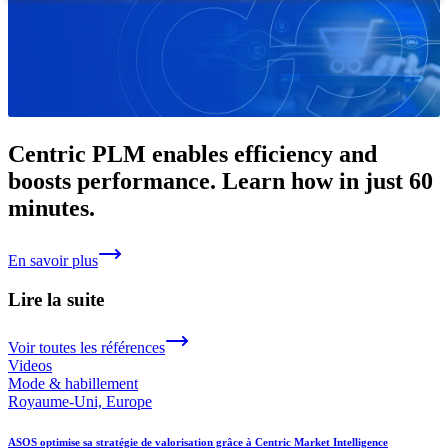
Centric PLM enables efficiency and
boosts performance. Learn how in just 60
minutes.
En savoir plus
Lire la suite
Voir toutes les références
Videos
Mode & habillement
Royaume-Uni, Europe
ASOS optimise sa stratégie de valorisation grâce à Centric Market Intelligence