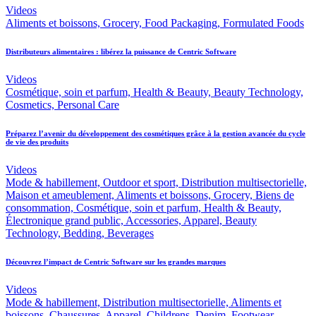
Videos
Aliments et boissons, Grocery, Food Packaging, Formulated Foods
Distributeurs alimentaires : libérez la puissance de Centric Software
Videos
Cosmétique, soin et parfum, Health & Beauty, Beauty Technology,
Cosmetics, Personal Care
Préparez l’avenir du développement des cosmétiques grâce à la gestion avancée du cycle
de vie des produits
Videos
Mode & habillement, Outdoor et sport, Distribution multisectorielle,
Maison et ameublement, Aliments et boissons, Grocery, Biens de
consommation, Cosmétique, soin et parfum, Health & Beauty,
Électronique grand public, Accessories, Apparel, Beauty
Technology, Bedding, Beverages
Découvrez l’impact de Centric Software sur les grandes marques
Videos
Mode & habillement, Distribution multisectorielle, Aliments et
boissons, Chaussures, Apparel, Childrens, Denim, Footwear,