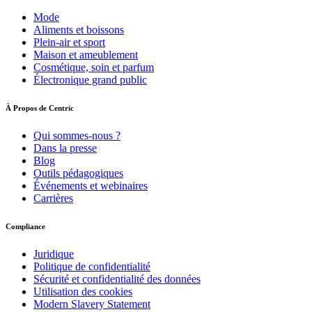
Mode
Aliments et boissons
Plein-air et sport
Maison et ameublement
Cosmétique, soin et parfum
Électronique grand public
À Propos de Centric
Qui sommes-nous ?
Dans la presse
Blog
Outils pédagogiques
Événements et webinaires
Carrières
Compliance
Juridique
Politique de confidentialité
Sécurité et confidentialité des données
Utilisation des cookies
Modern Slavery Statement