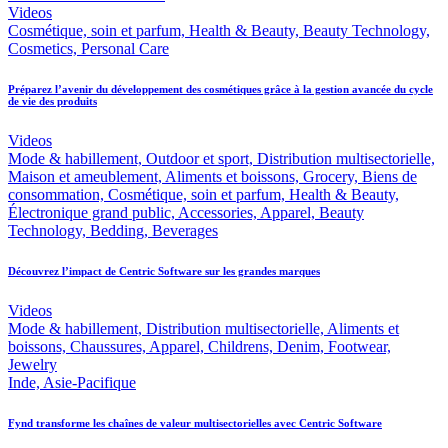
Videos
Cosmétique, soin et parfum, Health & Beauty, Beauty Technology,
Cosmetics, Personal Care
Préparez l’avenir du développement des cosmétiques grâce à la gestion avancée du cycle
de vie des produits
Videos
Mode & habillement, Outdoor et sport, Distribution multisectorielle,
Maison et ameublement, Aliments et boissons, Grocery, Biens de
consommation, Cosmétique, soin et parfum, Health & Beauty,
Électronique grand public, Accessories, Apparel, Beauty
Technology, Bedding, Beverages
Découvrez l’impact de Centric Software sur les grandes marques
Videos
Mode & habillement, Distribution multisectorielle, Aliments et
boissons, Chaussures, Apparel, Childrens, Denim, Footwear,
Jewelry
Inde, Asie-Pacifique
Fynd transforme les chaînes de valeur multisectorielles avec Centric Software