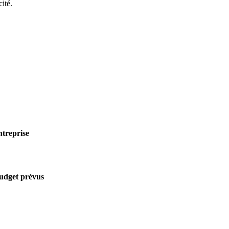
cité.
ntreprise
budget prévus