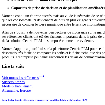
Capacités de prise de décision et de planification améliorées
Varner a connu un énorme succès mais au vu de la nécessité de se réinv
que les consommateurs deviennent de plus en plus exigeants et veulent 
nécessaire de combler le fossé numérique entre le service informatique e
Afin de s’ouvrir à de nouvelles perspectives de croissance sur le mar
ses références clients ont été des facteurs importants dans la prise de
de la solution Centric PLM s’est imposé comme une évidence.
Varner s’appuie aujourd’hui sur la plateforme Centric PLM pour ses 10 
désormais très facile de comparer les coûts et la fiche technique des
produits. L’entreprise peut ainsi raccourcir les délais de commercialisa
Lire la suite
Voir toutes les références
Success Stories
Mode & habillement
Allemagne, Europe
Tom Tailor boosts efficiency, transparency and flexibility with Centric PLM