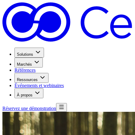
Solutions
Marchés
Références
Ressources
Événements et webinaires
À propos
Réservez une démonstration