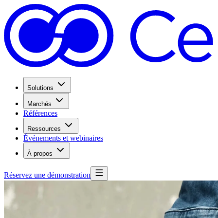
Solutions
Marchés
Références
Ressources
Événements et webinaires
À propos
Réservez une démonstration