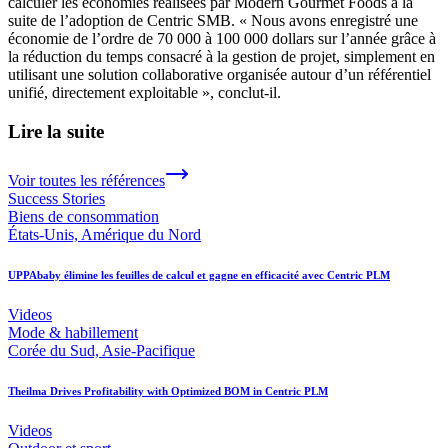
calculer les économies réalisées par Modern Gourmet Foods à la
suite de l’adoption de Centric SMB. « Nous avons enregistré une
économie de l’ordre de 70 000 à 100 000 dollars sur l’année grâce à
la réduction du temps consacré à la gestion de projet, simplement en
utilisant une solution collaborative organisée autour d’un référentiel
unifié, directement exploitable », conclut-il.
Lire la suite
Voir toutes les références
Success Stories
Biens de consommation
États-Unis, Amérique du Nord
UPPAbaby élimine les feuilles de calcul et gagne en efficacité avec Centric PLM
Videos
Mode & habillement
Corée du Sud, Asie-Pacifique
Theilma Drives Profitability with Optimized BOM in Centric PLM
Videos