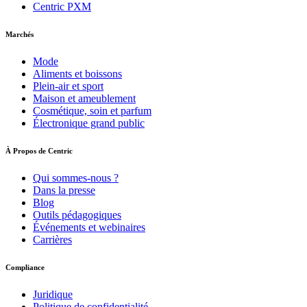
Centric PXM
Marchés
Mode
Aliments et boissons
Plein-air et sport
Maison et ameublement
Cosmétique, soin et parfum
Électronique grand public
À Propos de Centric
Qui sommes-nous ?
Dans la presse
Blog
Outils pédagogiques
Événements et webinaires
Carrières
Compliance
Juridique
Politique de confidentialité