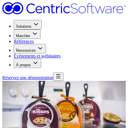
Solutions
Marchés
Références
Ressources
Événements et webinaires
À propos
Réservez une démonstration