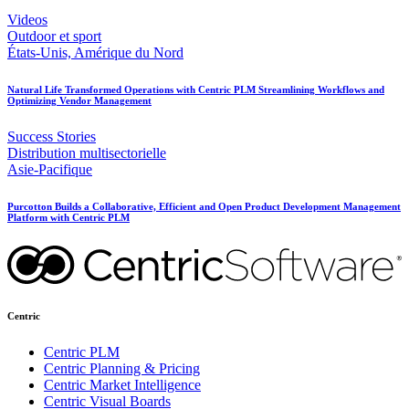
Videos
Outdoor et sport
États-Unis, Amérique du Nord
Natural Life Transformed Operations with Centric PLM Streamlining Workflows and
Optimizing Vendor Management
Success Stories
Distribution multisectorielle
Asie-Pacifique
Purcotton Builds a Collaborative, Efficient and Open Product Development Management
Platform with Centric PLM
Centric
Centric PLM
Centric Planning & Pricing
Centric Market Intelligence
Centric Visual Boards