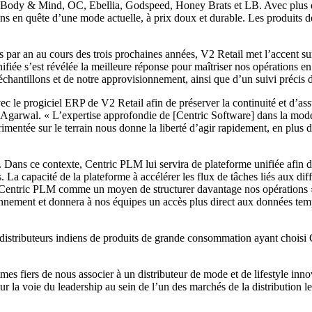
nt Body & Mind, OC, Ebellia, Godspeed, Honey Brats et LB. Avec plus d
s en quête d’une mode actuelle, à prix doux et durable. Les produits d
 par an au cours des trois prochaines années, V2 Retail met l’accent sur
ifiée s’est révélée la meilleure réponse pour maîtriser nos opérations 
hantillons et de notre approvisionnement, ainsi que d’un suivi précis de
vec le progiciel ERP de V2 Retail afin de préserver la continuité et d’
. Agarwal. « L’expertise approfondie de [Centric Software] dans la mode 
entée sur le terrain nous donne la liberté d’agir rapidement, en plus d
 Dans ce contexte, Centric PLM lui servira de plateforme unifiée afin d
. La capacité de la plateforme à accélérer les flux de tâches liés aux di
s Centric PLM comme un moyen de structurer davantage nos opérations »,
ement et donnera à nos équipes un accès plus direct aux données temps ré
 distributeurs indiens de produits de grande consommation ayant choisi 
s fiers de nous associer à un distributeur de mode et de lifestyle inno
la voie du leadership au sein de l’un des marchés de la distribution l