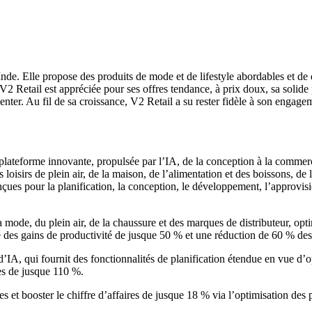
Inde. Elle propose des produits de mode et de lifestyle abordables et de
Retail est appréciée pour ses offres tendance, à prix doux, sa solide pré
er. Au fil de sa croissance, V2 Retail a su rester fidèle à son engagemen
plateforme innovante, propulsée par l’IA, de la conception à la commerci
s loisirs de plein air, de la maison, de l’alimentation et des boissons, de
çues pour la planification, la conception, le développement, l’approvision
ode, du plein air, de la chaussure et des marques de distributeur, optim
é des gains de productivité de jusque 50 % et une réduction de 60 % des
d’IA, qui fournit des fonctionnalités de planification étendue en vue d’o
es de jusque 110 %.
es et booster le chiffre d’affaires de jusque 18 % via l’optimisation des 