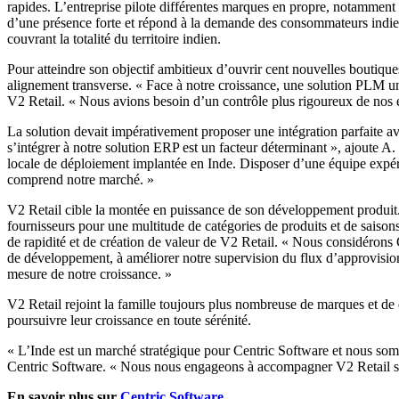
rapides. L’entreprise pilote différentes marques en propre, notamme
d’une présence forte et répond à la demande des consommateurs indien
couvrant la totalité du territoire indien.
Pour atteindre son objectif ambitieux d’ouvrir cent nouvelles boutiques
alignement transverse. « Face à notre croissance, une solution PLM un
V2 Retail. « Nous avions besoin d’un contrôle plus rigoureux de nos éc
La solution devait impérativement proposer une intégration parfaite a
s’intégrer à notre solution ERP est un facteur déterminant », ajoute A
locale de déploiement implantée en Inde. Disposer d’une équipe expérim
comprend notre marché. »
V2 Retail cible la montée en puissance de son développement produit.
fournisseurs pour une multitude de catégories de produits et de saisons
de rapidité et de création de valeur de V2 Retail. « Nous considéron
de développement, à améliorer notre supervision du flux d’approvisionn
mesure de notre croissance. »
V2 Retail rejoint la famille toujours plus nombreuse de marques et de
poursuivre leur croissance en toute sérénité.
« L’Inde est un marché stratégique pour Centric Software et nous somme
Centric Software. « Nous nous engageons à accompagner V2 Retail sur 
En savoir plus sur
Centric Software