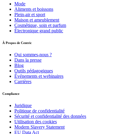
Mode
Aliments et boissons
Plein-air et sport
Maison et ameublement
Cosmétique, soin et parfum
Électronique grand public
À Propos de Centric
Qui sommes-nous ?
Dans la presse
Blog
Outils pédagogiques
Événements et webinaires
Carrières
Compliance
Juridique
Politique de confidentialité
Sécurité et confidentialité des données
Utilisation des cookies
Modern Slavery Statement
EU Data Act