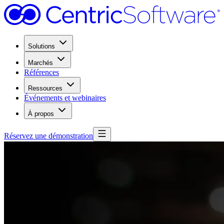
Solutions
Marchés
Références
Ressources
Événements et webinaires
À propos
Réservez une démonstration